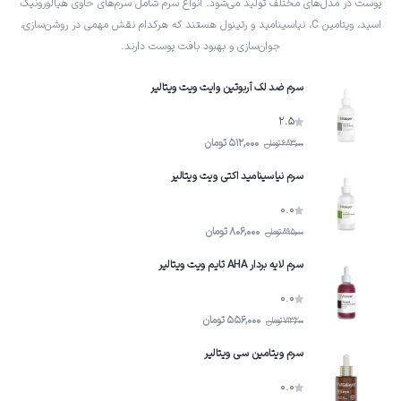
پوست در مدل‌های مختلف تولید می‌شود. انواع سرم شامل سرم‌های حاوی هیالورونیک
اسید، ویتامین C، نیاسینامید و رتینول هستند که هرکدام نقش مهمی در روشن‌سازی،
جوان‌سازی و بهبود بافت پوست دارند.
سرم ضد لک آربوتین وایت ویت ویتالیر
2.5
512,000
تومان
683,000
تومان
سرم نیاسینامید اکتی ویت ویتالیر
0.0
806,000
تومان
895,000
تومان
سرم لایه بردار AHA تایم ویت ویتالیر
0.0
556,000
تومان
713,200
تومان
سرم ویتامین سى ویتالیر
0.0