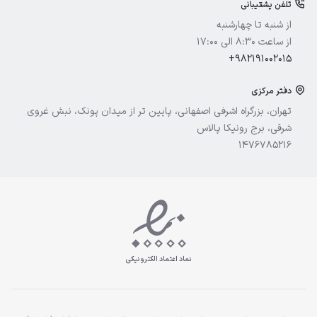
تلفن پشتیبانی
آیسول
از شنبه تا چهارشنبه
از ساعت 8:30 الی 17:00
+982191002015
دفتر مرکزی
تهران، بزرگراه اشرفی اصفهانی، پایین تر از میدان پونک، نبش غروی
شرقی، برج رونیکا پالاس
1476785216
نماد اعتماد الکترونیکی