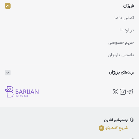
باریژان
تماس با ما
درباره ما
حریم خصوصی
داستان باریژان
برندهای باریژان
ویتاپلکس
ویتالیر
بلفامد
پشتیبانی آنلاین
الوینا
شروع گفت‌و‌گو
ادورامکس