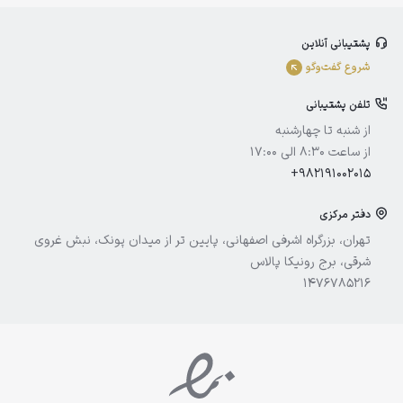
بلفامد
پشتیبانی آنلاین
الوینا
شروع گفت‌و‌گو
ادورامکس
تلفن پشتیبانی
آیسول
از شنبه تا چهارشنبه
از ساعت 8:30 الی 17:00
+982191002015
دفتر مرکزی
تهران، بزرگراه اشرفی اصفهانی، پایین تر از میدان پونک، نبش غروی
شرقی، برج رونیکا پالاس
1476785216