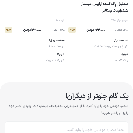
محلول پاک کننده آرایش میسلار
هیدراویت ویتالیر
250 میلی لیتر
100 گرم
264,000 تومان
163,000 تومان
351,700 تومان
225,900 تومان
- 28٪
- 25٪
مناسب برای:
مناسب برای:
انواع پوست
پوست خشک
پوست خشک
کاربرد:
کاربرد:
پاک کننده
شوینده صورت
یک گام جلوتر از دیگران!
شماره موبایل خود را وارد کنید تا از جدیدترین تخفیف‌ها، پیشنهادات ویژه و اخبار مهم
باریژان باخبر شوید!