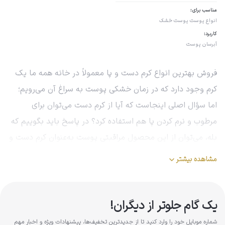
مناسب برای:
انواع پوست
پوست خشک
کاربرد:
آبرسان پوست
فروش بهترین انواع کرم دست و پا معمولاً در خانه همه ما یک
کرم وجود دارد که در زمان خشکی پوست به سراغ آن می‌رویم؛
اما سؤال اصلی اینجاست که آیا از کرم دست می‌توان برای
مرطوب و نرم کردن پا هم استفاده کرد؟ در پاسخ باید بگوییم که
بله، می‌توان از این محصول مراقبتی پوست به‌عنوان کرم دست و
پا استفاده کرد؛ اما ازآنجایی‌که معمولاً غلظت این دو نوع کرم
مشاهده بیشتر
باهم متفاوت است، توصیه می‌شود که خرید کرم‌های جداگانه
برای دست و پا را در اولویت قرار دهید. در بازار محصولات
پوستی می‌توانید انواع کرم دست و پا را پیدا کنید که هم‌زمان
یک گام جلوتر از دیگران!
برای بهبود شرایط دست‌ها و پاها فرموله شده‌اند. معمولاً در زمان
شماره موبایل خود را وارد کنید تا از جدیدترین تخفیف‌ها، پیشنهادات ویژه و اخبار مهم