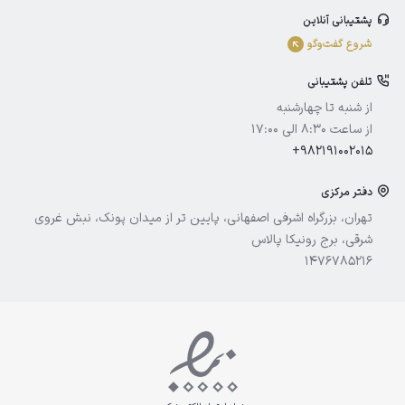
پشتیبانی آنلاین
الوینا
شروع گفت‌و‌گو
ادورامکس
تلفن پشتیبانی
آیسول
از شنبه تا چهارشنبه
از ساعت 8:30 الی 17:00
+982191002015
دفتر مرکزی
تهران، بزرگراه اشرفی اصفهانی، پایین تر از میدان پونک، نبش غروی
شرقی، برج رونیکا پالاس
1476785216