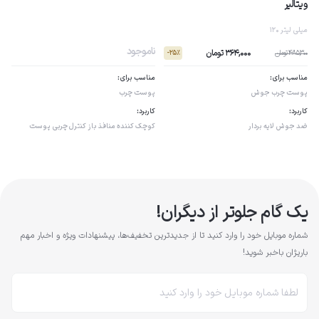
ویتالیر
120 میلی لیتر
ناموجود
364,000 تومان
485,300 تومان
- 25٪
مناسب برای:
مناسب برای:
پوست چرب
جوش
پوست چرب
کاربرد:
کاربرد:
ضد جوش
لایه بردار
کوچک کننده منافذ باز
کنترل چربی پوست
یک گام جلوتر از دیگران!
شماره موبایل خود را وارد کنید تا از جدیدترین تخفیف‌ها، پیشنهادات ویژه و اخبار مهم
باریژان باخبر شوید!