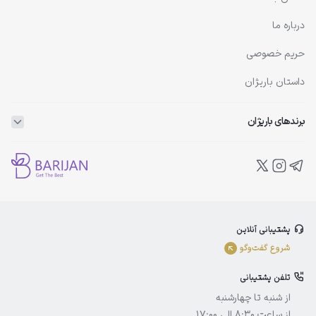
درباره ما
حریم خصوصی
داستان باریژان
برندهای باریژان
ویتاپلکس
ویتالیر
بلفامد
پشتیبانی آنلاین
الوینا
شروع گفت‌و‌گو
ادورامکس
تلفن پشتیبانی
آیسول
از شنبه تا چهارشنبه
از ساعت 8:30 الی 17:00