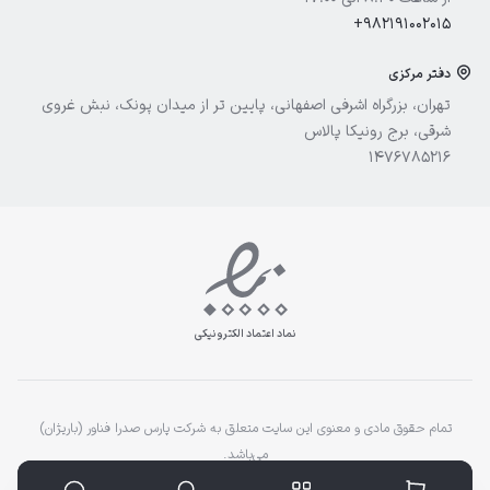
+982191002015
دفتر مرکزی
تهران، بزرگراه اشرفی اصفهانی، پایین تر از میدان پونک، نبش غروی
شرقی، برج رونیکا پالاس
1476785216
نماد اعتماد الکترونیکی
تمام حقوق مادی و معنوی این سایت متعلق به شرکت پارس صدرا فناور (باریژان)
می‌باشد.