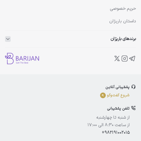
حریم خصوصی
داستان باریژان
برندهای باریژان
ویتاپلکس
ویتالیر
بلفامد
پشتیبانی آنلاین
الوینا
شروع گفت‌و‌گو
ادورامکس
تلفن پشتیبانی
آیسول
از شنبه تا چهارشنبه
از ساعت 8:30 الی 17:00
+982191002015