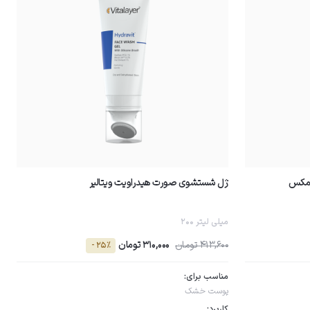
امکس
ژل شستشوى صورت هیدراویت ویتالیر
200 میلی لیتر
413,600 تومان
310,000 تومان
- 25٪
مناسب برای:
پوست خشک
کاربرد: