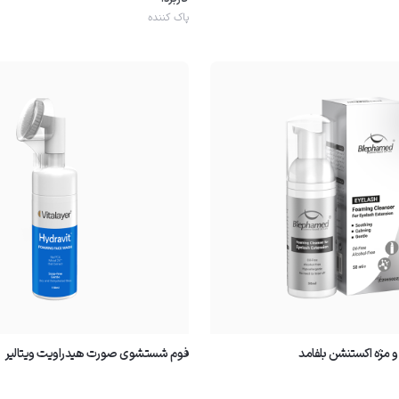
پاک کننده
و مژه اکستنشن بلفامد
فوم شستشوى صورت هیدراویت ویتالیر