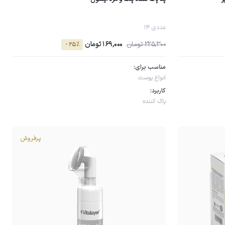
14 عددی
225,300 تومان
169,000 تومان
- 25٪
مناسب برای:
انواع پوست
کاربرد:
پاک کننده
پرفروش