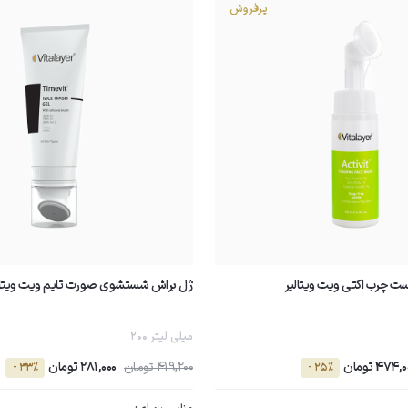
پرفروش
 چرب اکتی ویت ویتالیر
ژل براش شستشوی صورت تایم ویت ویتال
200 میلی لیتر
474, تومان
419,200 تومان
281,000 تومان
- 33٪
- 25٪