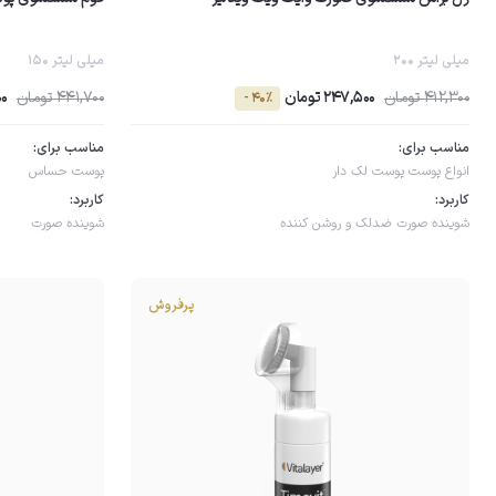
200 میلی لیتر
150 میلی لیتر
412,300 تومان
247,500 تومان
441,700 تومان
00
- 40٪
مناسب برای:
مناسب برای:
انواع پوست
پوست لک دار
پوست حساس
کاربرد:
کاربرد:
شوینده صورت
ضدلک و روشن کننده
شوینده صورت
پرفروش