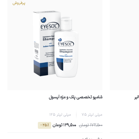
پرفروش
یر
شامپو تخصصى پلک و مژه آیسول
75 میلی لیتر
125 میلی لیتر
172,500 تومان
129,500 تومان
- 25٪