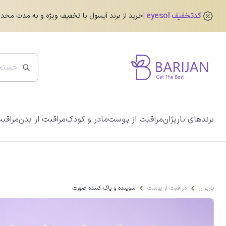
کدتخفیف eyesol
خرید از برند آیسول با تخفیف ویژه و به مدت محد
پرفروش ترین ها
برندهای باریژان
مراقبت از پوست
مادر و کودک
مراقبت از بدن
مراقبت
ضد آفتاب دور چشم رنگی آیسول
0.0
345,760
تومان
432,200
تومان
باریژان
مراقبت از پوست
شوینده و پاک کننده صورت