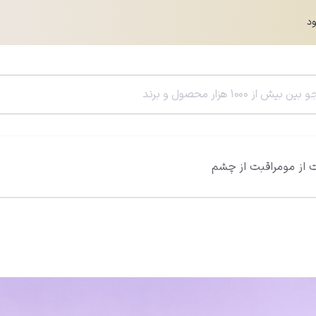
ود
 از مو
مراقبت از چشم
سرم هیالورونیک اسید ویتالیر
سرم رتینول ویتالی
0.0
0.0
861,000
تومان
05,000
956,000
تومان
785,400
تومان