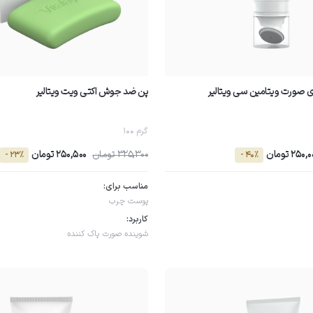
صورت ویتامین سی ویتالیر
پن ضد جوش اکتی ویت ویتالیر
100 گرم
250, تومان
325,300 تومان
250,500 تومان
- 23٪
- 40٪
مناسب برای:
پوست چرب
کاربرد:
شوینده صورت
پاک کننده