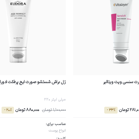
 سنسی ویت ویتالیر
ژل براش شستشو صورت ایج پرفکت ادور
220 میلی لیتر
281 تومان
1,100,000 تومان
880,000 تومان
- 20٪
- 33٪
مناسب برای:
انواع پوست
کاربرد: