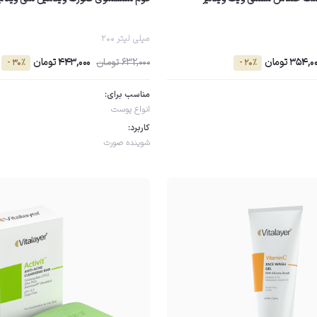
200 میلی لیتر
354,0 تومان
632,000 تومان
443,000 تومان
- 30٪
- 20٪
مناسب برای:
انواع پوست
کاربرد:
شوینده صورت