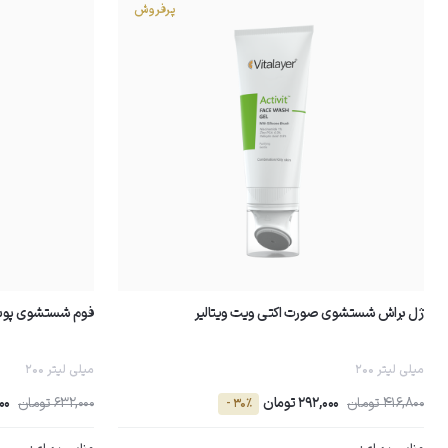
پرفروش
ژل براش شستشوى صورت اکتی ویت ویتالیر
فوم شستشوی پوست
200 میلی لیتر
200 میلی لیتر
416,800 تومان
292,000 تومان
632,000 تومان
000
- 30٪