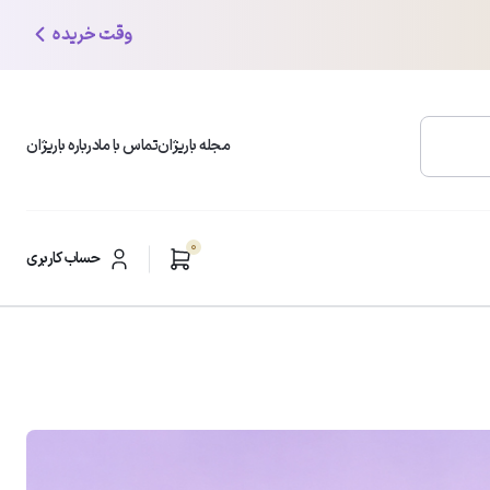
وقت خریده
مجله باریژان
تماس با ما
درباره باریژان
0
محبوب ترین دسته بندی ها
حساب کاربری
شوینده و پاک کننده صورت
ر
مرطوب کننده و آبرسان
ضد لک و روشن کننده
مراقبت از پوست چرب
6
تومان
ضد چروک و ضد افتادگی
کرم دست و پا