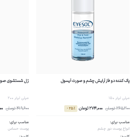
پاک کننده دو فاز آرایش چشم و صورت آیسول
ژل شستشوی صورت
150 میلی لیتر
200 میلی لیتر
365,300 تومان
274,000 تومان
419,600 تومان
,000
- 25٪
مناسب برای:
مناسب برای:
انواع پوست
دور چشم
پوست حساس
کاربرد:
کاربرد: