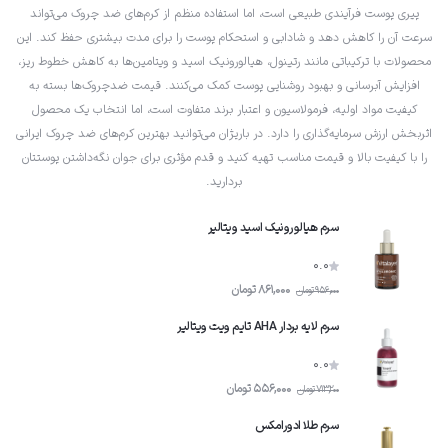
حجم و تراکم پوست می‌شود. نتیجه این فرایند، بهبود لطافت و صاف شدن سطح
پیری پوست فرآیندی طبیعی است، اما استفاده منظم از کرم‌های ضد چروک می‌تواند
پوست است که چهره را شاداب‌تر، جوان‌تر و سرزنده‌تر نشان می‌دهد.
سرعت آن را کاهش دهد و شادابی و استحکام پوست را برای مدت بیشتری حفظ کند. این
محصولات با ترکیباتی مانند رتینول، هیالورونیک اسید و ویتامین‌ها به کاهش خطوط ریز،
افزایش آبرسانی و بهبود روشنایی پوست کمک می‌کنند. قیمت ضدچروک‌ها بسته به
کیفیت مواد اولیه، فرمولاسیون و اعتبار برند متفاوت است، اما انتخاب یک محصول
اثربخش ارزش سرمایه‌گذاری را دارد. در باریژان می‌توانید بهترین کرم‌های ضد چروک ایرانی
را با کیفیت بالا و قیمت مناسب تهیه کنید و قدم مؤثری برای جوان نگه‌داشتن پوستتان
بردارید.
سرم هیالورونیک اسید ویتالیر
0.0
861,000
تومان
956,000
تومان
سرم لایه بردار AHA تایم ویت ویتالیر
0.0
556,000
تومان
713,200
تومان
سرم طلا ادورامکس