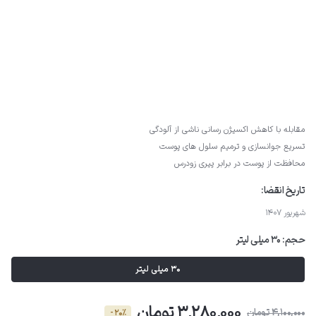
مقابله با کاهش اکسیژن رسانی ناشی از آلودگی
تسریع جوانسازی و ترمیم سلول های پوست
محافظت از پوست در برابر پیری زودرس
تاریخ انقضا:
شهریور 1407
حجم:
30 میلی لیتر
30 میلی لیتر
3,280,000 تومان
4,100,000 تومان
- 20٪