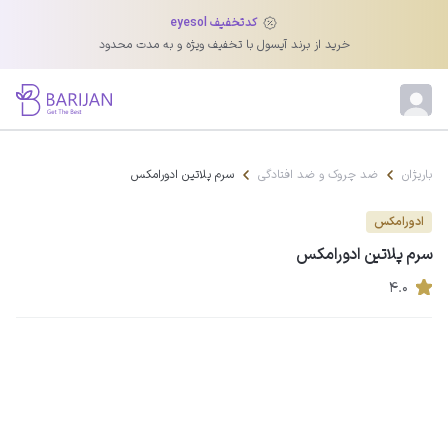
کدتخفیف eyesol
خرید از برند آیسول با تخفیف ویژه و به مدت محدود
باریژان
ضد چروک و ضد افتادگی
سرم پلاتین ادورامکس
ادورامکس
سرم پلاتین ادورامکس
۴.۰