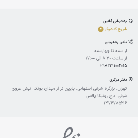
بلفامد
پشتیبانی آنلاین
الوینا
شروع گفت‌و‌گو
ادورامکس
تلفن پشتیبانی
آیسول
از شنبه تا چهارشنبه
از ساعت 8:30 الی 17:00
+982191002015
دفتر مرکزی
تهران، بزرگراه اشرفی اصفهانی، پایین تر از میدان پونک، نبش غروی
شرقی، برج رونیکا پالاس
1476785216