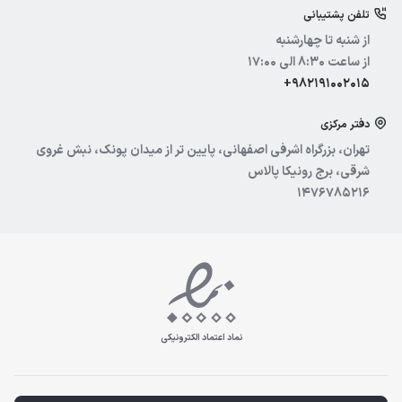
تلفن پشتیبانی
آیسول
از شنبه تا چهارشنبه
از ساعت 8:30 الی 17:00
+982191002015
دفتر مرکزی
تهران، بزرگراه اشرفی اصفهانی، پایین تر از میدان پونک، نبش غروی
شرقی، برج رونیکا پالاس
1476785216
نماد اعتماد الکترونیکی