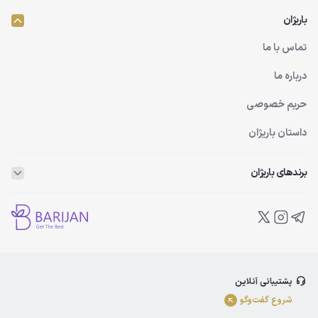
باریژان
تماس با ما
درباره ما
حریم خصوصی
داستان باریژان
برندهای باریژان
ویتاپلکس
ویتالیر
بلفامد
پشتیبانی آنلاین
الوینا
شروع گفت‌و‌گو
ادورامکس