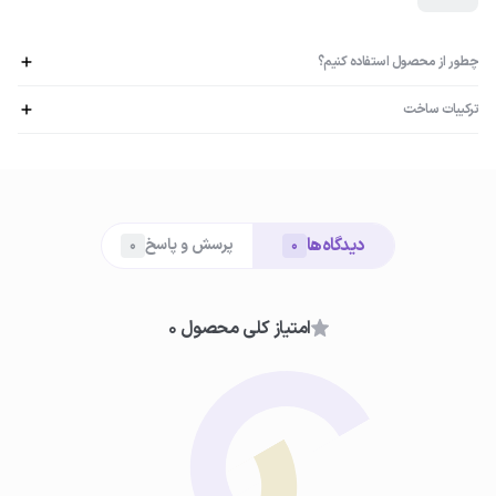
چطور از محصول استفاده کنیم؟
ترکیبات ساخت
پلی هیدروکسی اسید (PHA): نوعی لایه‌بردار شیمیایی، دارای خواص مرطوب‌کنندگی،
ضدالتهابی و آنتی‌اکسیدانی آلفا هیدروکسی اسید (AHA): دارای خاصیت لایه‌برداری
01
و بازسازی پوست، مرطوب‌کننده، افزایش شفافیت و روشنی پوست
تمیز کردن پوست
دیدگاه‌ها
ابتدا صورت خود را با شوینده مناسب شسته و کاملاً خشک کنید تا پوست
پرسش و پاسخ
0
0
آماده دریافت تونر شود.
امتیاز کلی محصول 0
02
آغشته کردن پد به تونر
مقدار مناسبی از تونر را روی پد یا پنبه آرایشی بریزید.