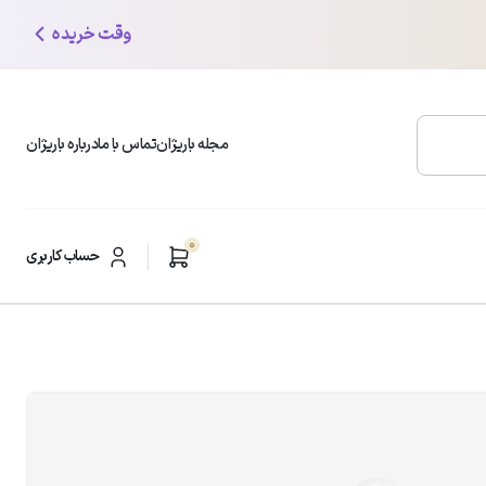
وقت خریده
مجله باریژان
تماس با ما
درباره باریژان
0
محبوب ترین دسته بندی ها
حساب کاربری
شوینده و پاک کننده صورت
ر
مرطوب کننده و آبرسان
ضد لک و روشن کننده
مراقبت از پوست چرب
6
تومان
ضد چروک و ضد افتادگی
کرم دست و پا