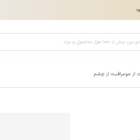
ود
 از مو
مراقبت از چشم
سرم هیالورونیک اسید ویتالیر
سرم رتینول ویتالی
0.0
0.0
861,000
تومان
05,000
956,000
تومان
785,400
تومان