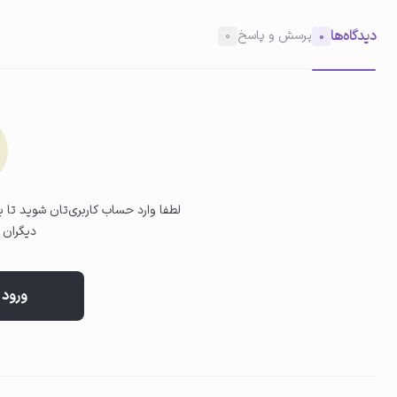
دیدگاه‌ها
پرسش و پاسخ
0
0
02
پخش ملایم روی سر
تونیک را بدون فشار یا تماس شدید روی نواحی موردنظر پخش کنید تا
لطفا وارد حساب کاربری‌تان شوید تا بت
دیگران ب
ورود 
03
خشک شدن طبیعی
اجازه دهید تونیک به‌صورت طبیعی روی پوست سر خشک شود و از شستشو 