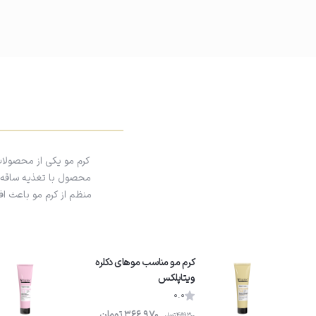
کنید.
کرم مو یکی از محصولا
محصول با تغذیه ساقه م
منظم از کرم مو باعث ا
کرم مو مناسب موهای دکلره
ویتاپلکس
0.0
366,970
تومان
489,300
تومان