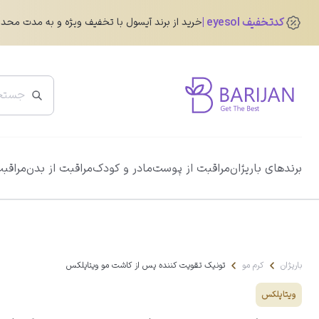
کدتخفیف eyesol
خرید از برند آیسول با تخفیف ویژه و به مدت محد
پرفروش ترین ها
برندهای باریژان
مراقبت از پوست
مادر و کودک
مراقبت از بدن
مراقبت
ضد آفتاب دور چشم رنگی آیسول
0.0
345,760
تومان
432,200
تومان
باریژان
کرم مو
تونیک تقویت کننده پس از کاشت مو ویتاپلکس
ویتاپلکس