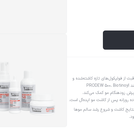
از فولیکول‌های تازه کاشته‌شده و
کمک به تسریع روند ترمیم پوست سر است. این تونیک با ترکیبات مؤثری مانند PRODEW 500، Biotinoyl
وگیری از ریزش زودهنگام مو کمک می‌کند.
 روزانه پس از کاشت مو ایده‌آل است.
نتایج کاشت و شروع رشد سالم موها
د.