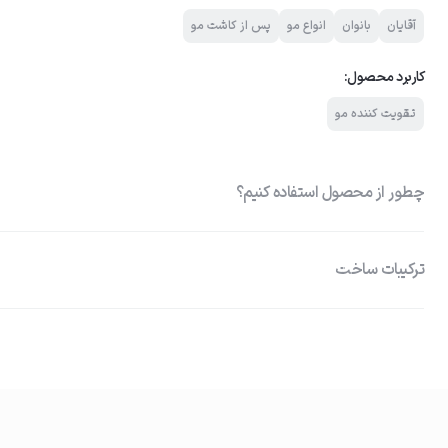
آقایان
بانوان
انواع مو
پس از کاشت مو
کاربرد محصول:
تقویت کننده مو
چطور از محصول استفاده کنیم؟
ترکیبات ساخت
PRODEW 500: مواد مغذی لازم برای ریشه مو را فراهم کرده و باعث تقوی
01
استفاده از تونیک
ایجاد محیطی آرام و متعادل برای پوست سر، کاهش تشدید التهابات
با استفاده از قطره‌چکان، تونیک را روی نواحی کاشته‌شده اعمال کنید.