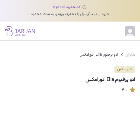
کدتخفیف eyesol
خرید از برند آیسول با تخفیف ویژه و به مدت محدود
باریژان
ادو پرفیوم Ella ادورامکس
ادورامکس
ادو پرفیوم Ella ادورامکس
۴.۰