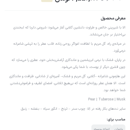
معرفی محصول
الا با شیرینی خالص و طراوت دلنشین گلابی آغاز می‌شود؛ شروعی دلربا که لبخندی
بی‌اختیار بر جان می‌نشاند.
در میانه‌ی راه، گل مریم با لطافت اغواگرِ روحی زنانه، قلب عطر را به تپشی شاعرانه
درمی‌آورد.
در پایان، مُشک با نرمی ابریشمین و ماندگاری آرامش‌بخش خود، عطری را می‌سازد که
چون قشری دیگر از پوست، با شما یکی می‌شود.
این هارمونی شاعرانه –گلابی، گل مریم و مُشک– آمیزه‌ای از شادابی، ظرافت و ماندگاری
است. الا همان عطر روزانه‌ای است که بی‌هیچ تلاشی، امضای لطیف و فراموش‌نشدنی
شما خواهد بود.
Pear | Tuberose | Musk
سایر نت‌های بکار رفته در اِلا: چوب سدر – ترنج – انگور سیاه – بنفشه – زنبق
مناسب برای:
بانوان
انواع پوست