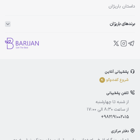
داستان باریژان
برندهای باریژان
ویتاپلکس
ویتالیر
بلفامد
پشتیبانی آنلاین
الوینا
شروع گفت‌و‌گو
ادورامکس
تلفن پشتیبانی
آیسول
از شنبه تا چهارشنبه
از ساعت 8:30 الی 17:00
+982191002015
دفتر مرکزی