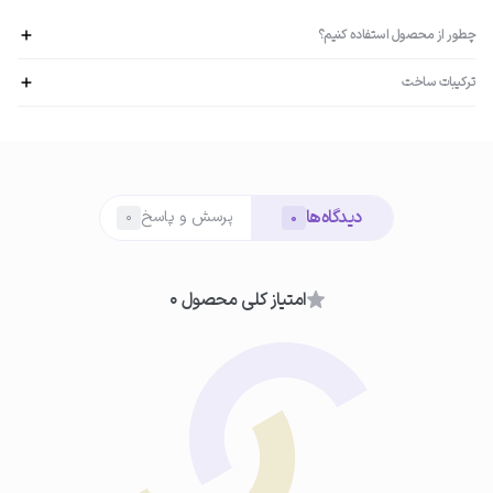
چطور از محصول استفاده کنیم؟
ترکیبات ساخت
روغن جوجوبا : ضد التهاب، رفع خشکی، حفظ رطوبت و نرمی روغن آرگان : آنتی اکسیدان،
حفظ رطوبت و افزایش لطافت روغن آووکادو : ضد پیری، تسکین دهنده و ترمیم کننده
01
آماده‌سازی لب‌ها
دیدگاه‌ها
لب‌های خود را تمیز و خشک کنید تا جذب محصول بهتر انجام شود.
پرسش و پاسخ
0
0
امتیاز کلی محصول 0
02
استفاده از روغن لب
مقدار مناسبی از روغن لب ادورامکس را با اپلیکاتور روی لب‌ها بمالید.