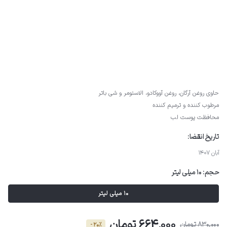
حاوی روغن آرگان، روغن آووکادو، الاستومر و شی باتر
مرطوب کننده و ترمیم کننده
محافظت پوست لب
تاریخ انقضا:
آبان 1407
حجم:
10 میلی لیتر
10 میلی لیتر
664,000 تومان
830,000 تومان
- 20٪