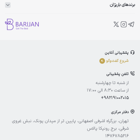
برندهای باریژان
ویتاپلکس
ویتالیر
بلفامد
پشتیبانی آنلاین
الوینا
شروع گفت‌و‌گو
ادورامکس
تلفن پشتیبانی
آیسول
از شنبه تا چهارشنبه
از ساعت 8:30 الی 17:00
+982191002015
دفتر مرکزی
تهران، بزرگراه اشرفی اصفهانی، پایین تر از میدان پونک، نبش غروی
شرقی، برج رونیکا پالاس
1476785216