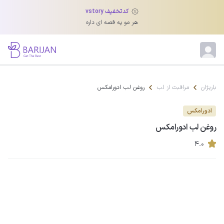
کدتخفیف vstory
هر مو یه قصه ای داره
باریژان
مراقبت از لب
روغن لب ادورامکس
ادورامکس
روغن لب ادورامکس
۴.۰