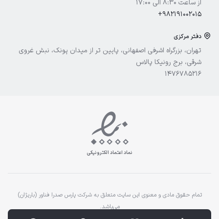
از ساعت 8:30 الی 17:00
+982191002015
دفتر مرکزی
تهران، بزرگراه اشرفی اصفهانی، پایین تر از میدان پونک، نبش غروی
شرقی، برج رونیکا پالاس
1476785216
نماد اعتماد الکترونیکی
تمام حقوق مادی و معنوی این سایت متعلق به شرکت پارس صدرا فناور (باریژان)
می‌باشد.