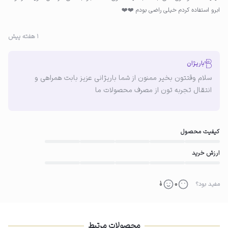
منظم برای چند هفته مصرف کنید تا شاهد نتایج فوق‌العاده آن باشید.
ابرو استفاده کردم خیلی راضی بودم ❤️❤️
1 هفته پیش
باریژان
سلام وقتتون بخیر ممنون از شما باریژانی عزیز بابت همراهی و
انتقال تجربه تون از مصرف محصولات ما
کیفیت محصول
ارزش خرید
0
1
0
0
مفید بود؟
مفید بود؟
محصولات مرتبط