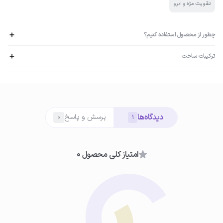
تقویت مژه و ابرو
چطور از محصول استفاده کنیم؟
ترکیبات ساخت
ان-نوربیماتوپروست: محرک رشد پیاز مو، افزایش طول و ضخامت تارهای ابرو
تری‌پپتایدبیوتین: افزایش ضخامت و تراکم ابرو پانتنول و پروکپیل: تقویت ریشه و
01
جلوگیری از ریزش ابروها
مرحله 1:
دیدگاه‌ها
ابتدا صورت خود را کاملاً تمیز کنید تا از شر چربی، آلودگی و سایر ناخالصی‌ها
پرسش و پاسخ
0
1
خلاص شوید. هرگونه مواد آرایشی یا چربی را با استفاده از یک پاک‌کننده ملایم از
روی مژه‌ها و ابروهایتان پاک کنید.
امتیاز کلی محصول 0
02
مرحله 2:
قبل از مصرف سرم‌ها از خشک شدن کامل ناحیه مژه و ابروها مطمئن شوید.