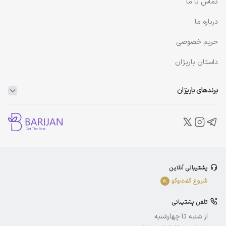
تماس با ما
درباره ما
حریم خصوصی
داستان باریژان
برندهای باریژان
ویتاپلکس
ویتالیر
بلفامد
پشتیبانی آنلاین
الوینا
شروع گفت‌و‌گو
ادورامکس
تلفن پشتیبانی
آیسول
از شنبه تا چهارشنبه