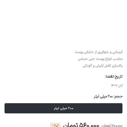
آبرسانی و جلوگیری از خشکی پوست
مناسب انواع پوست حتی حساس
پاکسازی کامل آرایش و آلودگی
تاریخ انقضا:
آبان 1407
حجم:
200 میلی لیتر
200 میلی لیتر
560,000 تومان
700,000 تومان
- 20٪