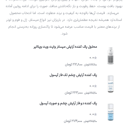
بهبود بافت پوست، حفظ رطوبت و باز نگه‌داشتن منافذ، صورت را برای ادامه روتین آماده
می‌سازند. قیمت آن‌ها باتوجه به کیفیت و برند متفاوت است، اما انتخاب محصول
استاندارد همیشه نتیجه مطمئن‌تری دارد. در باریژان نیز انواع میسلار، ژل و فوم و تونر
از برندهای معتبر با قیمت مناسب عرضه می‌شود تا پاک‌سازی روزانه به‌درستی انجام
شود.
محلول پاک کننده آرایش میسلار وایت ویت ویتالیر
0.0
212,800
تومان
283,800
تومان
پاک کننده آرایش چشم تک فاز آیسول
0.0
223,000
تومان
297,300
تومان
پاک کننده دو فاز آرایش چشم و صورت آیسول
0.0
274,000
تومان
365,300
تومان