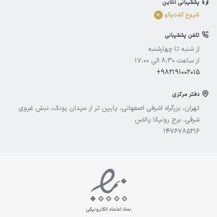
پشتیبانی آنلاین
الوینا
شروع گفت‌و‌گو
ادورامکس
تلفن پشتیبانی
آیسول
از شنبه تا چهارشنبه
از ساعت 8:30 الی 17:00
+982191002015
دفتر مرکزی
تهران، بزرگراه اشرفی اصفهانی، پایین تر از میدان پونک، نبش غروی
شرقی، برج رونیکا پالاس
1476785216
نماد اعتماد الکترونیکی