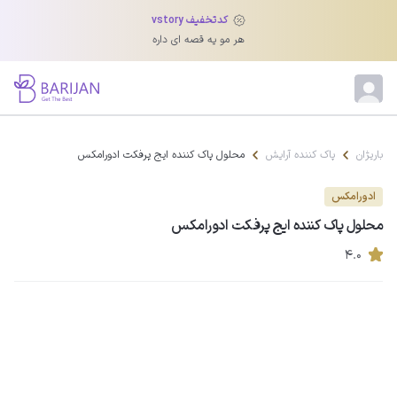
کدتخفیف vstory
هر مو یه قصه ای داره
باریژان
پاک کننده آرایش
محلول پاک کننده ایج پرفکت ادورامکس
ادورامکس
محلول پاک کننده ایج پرفکت ادورامکس
۴.۰