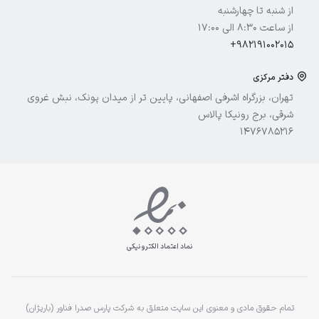
آیسول
از شنبه تا چهارشنبه
از ساعت 8:30 الی 17:00
+982191002015
دفتر مرکزی
تهران، بزرگراه اشرفی اصفهانی، پایین تر از میدان پونک، نبش غروی
شرقی، برج رونیکا پالاس
1476785216
نماد اعتماد الکترونیکی
تمام حقوق مادی و معنوی این سایت متعلق به شرکت پارس صدرا فناور (باریژان)