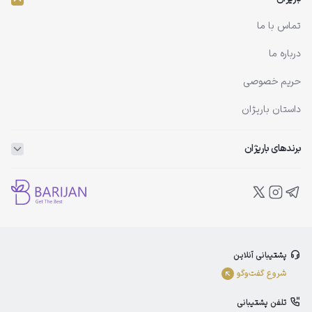
تماس با ما
درباره ما
حریم خصوصی
داستان باریژان
برندهای باریژان
ویتاپلکس
ویتالیر
بلفامد
پشتیبانی آنلاین
الوینا
شروع گفت‌و‌گو
ادورامکس
تلفن پشتیبانی