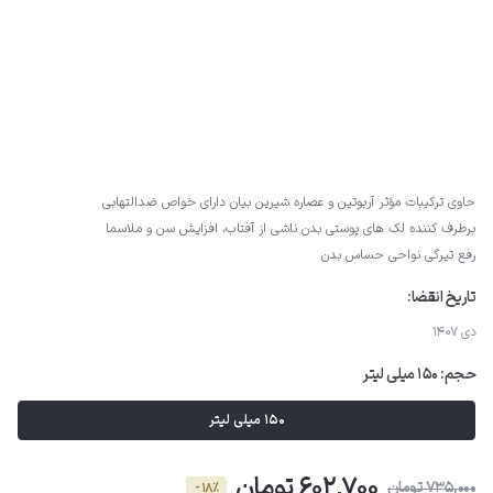
حاوی ترکیبات مؤثر آربوتین و عصاره شیرین بیان دارای خواص ضدالتهابی
برطرف کننده لک های پوستی بدن ناشی از آفتاب، افزایش سن و ملاسما
رفع تیرگی نواحی حساس بدن
تاریخ انقضا:
دی 1407
حجم:
150 میلی لیتر
150 میلی لیتر
602,700 تومان
735,000 تومان
- 18٪