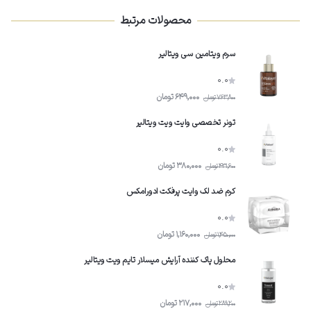
محصولات مرتبط
سرم ویتامین سى ویتالیر
0.0
649,000
تومان
763,800
تومان
تونر تخصصی وایت ویت ویتالیر
0.0
380,000
تومان
431,600
تومان
کرم ضد لک وایت پرفکت ادورامکس
0.0
1,160,000
تومان
1,450,000
تومان
محلول پاک کننده آرایش میسلار تایم ویت ویتالیر
0.0
217,000
تومان
289,200
تومان