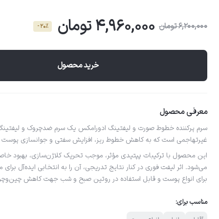
4,960,000 تومان
6,200,000 تومان
- 20٪
خرید محصول
معرفی محصول
سرم پرکننده خطوط صورت و لیفتینگ ادورامکس یک سرم ضدچروک و لیفتینگ پ
غیرتهاجمی است که به کاهش خطوط ریز، افزایش سفتی و جوانسازی پوست ک
این محصول با ترکیبات پپتیدی مؤثر، موجب تحریک کلاژن‌سازی، بهبود خا
می‌شود. اثر لیفت فوری در کنار نتایج تدریجی، آن را به انتخابی ایده‌آل برای
برای انواع پوست و قابل استفاده در روتین صبح و شب جهت کاهش چین‌وچر
مناسب برای: