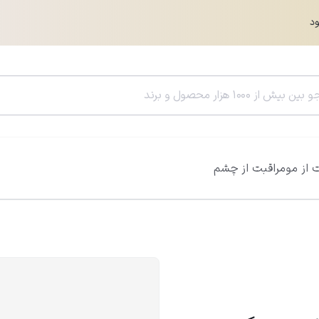
ود
 از مو
مراقبت از چشم
سرم هیالورونیک اسید ویتالیر
سرم رتینول ویتالی
0.0
0.0
861,000
تومان
05,000
956,000
تومان
785,400
تومان