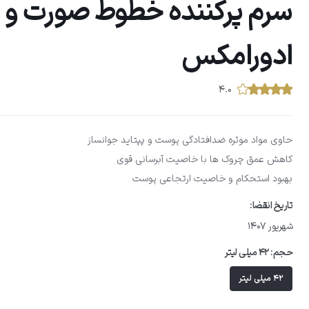
سرم پرکننده خطوط صورت و ل
ادورامکس
۴.۰
حاوی مواد موثره ضدافتادگی پوست و پپتاید جوانساز
کاهش عمق چروک ها با خاصیت آبرسانی قوی
بهبود استحکام و خاصیت ارتجاعی پوست
تاریخ انقضا:
شهریور 1407
حجم:
42 میلی لیتر
42 میلی لیتر