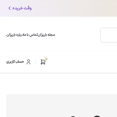
وقت خریده
مجله باریژان
تماس با ما
درباره باریژان
0
محبوب ترین دسته بندی ها
حساب کاربری
شوینده و پاک کننده صورت
ر
مرطوب کننده و آبرسان
ضد لک و روشن کننده
مراقبت از پوست چرب
6
تومان
ضد چروک و ضد افتادگی
کرم دست و پا