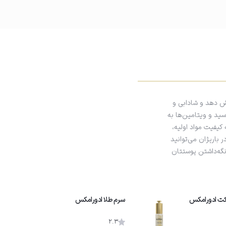
ش دهد و شادابی و
ید و ویتامین‌ها به
یفیت مواد اولیه،
 باریژان می‌توانید
نگه‌داشتن پوستتان
کت ادورامکس
سرم طلا ادورامکس
2.3