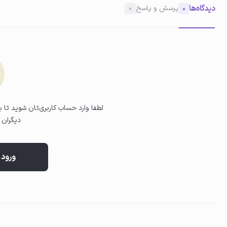
دیدگاه‌ها
پرسش و پاسخ
0
0
02
استفاده از سرم روی نواحی هدف
2 تا 3 قطره از سرم را روی نواحی دارای چین‌وچروک مانند خطوط اخم، لبخند و اطراف چشم بزنید.
لطفا وارد حساب کاربری‌تان شوید تا بت
دیگران ب
ورود 
03
پخش و جذب سرم
با حرکات ضربه‌ای ملایم، سرم را روی پوست پخش کنید تا کاملاً جذب شود.