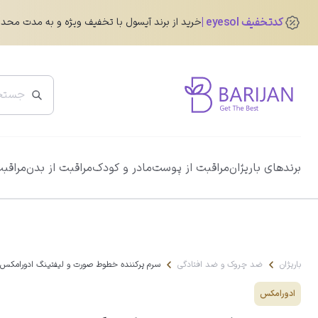
کدتخفیف eyesol
خرید از برند آیسول با تخفیف ویژه و به مدت محد
پرفروش ترین ها
برندهای باریژان
مراقبت از پوست
مادر و کودک
مراقبت از بدن
مراقبت
ضد آفتاب دور چشم رنگی آیسول
0.0
345,760
تومان
432,200
تومان
باریژان
ضد چروک و ضد افتادگی
سرم پرکننده خطوط صورت و لیفتینگ ادورامکس
ادورامکس