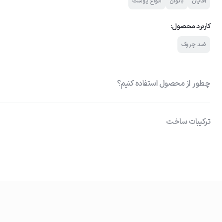
آقایان
بانوان
انواع پوست
کاربرد محصول:
ضد چروک
چطور از محصول استفاده کنیم؟
ترکیبات ساخت
01
عمیق ماتریکس پوست Matrixyl® Morphomics 
پاکسازی پوست
بافت زیرین و کاهش چین‌و‌چروک‌ها آر
غیرتهاجمی)
ابتدا پوست صورت را به‌طور کامل تمیز و خشک نمایید.