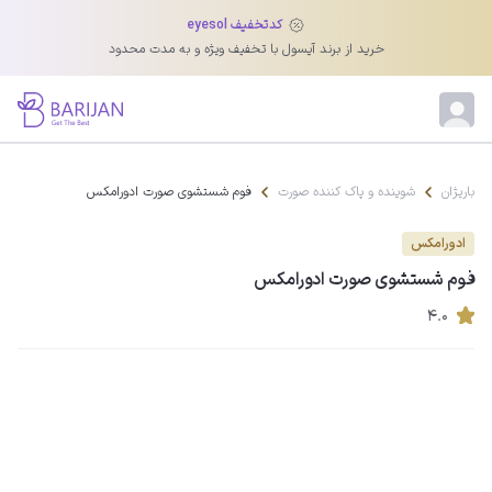
کدتخفیف eyesol
خرید از برند آیسول با تخفیف ویژه و به مدت محدود
باریژان
شوینده و پاک کننده صورت
فوم شستشوی صورت ادورامکس
ادورامکس
فوم شستشوی صورت ادورامکس
۴.۰