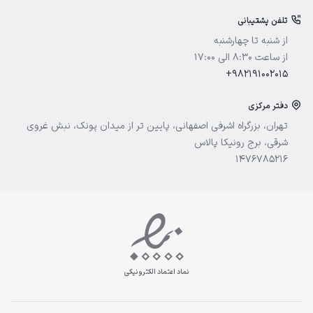
ادورامکس
تلفن پشتیبانی
آیسول
از شنبه تا چهارشنبه
از ساعت 8:30 الی 17:00
+982191002015
دفتر مرکزی
تهران، بزرگراه اشرفی اصفهانی، پایین تر از میدان پونک، نبش غروی
شرقی، برج رونیکا پالاس
1476785216
نماد اعتماد الکترونیکی