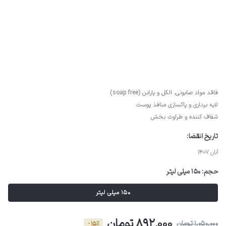
فاقد مواد صابونی، الکل و پارابن (soap free)
لایه برداری و پاکسازی منافذ پوست
شفاف کننده و طراوت بخش
تاریخ انقضا:
آبان 1407
حجم:
150 میلی لیتر
150 میلی لیتر
892,000 تومان
1,050,000 تومان
- 15٪