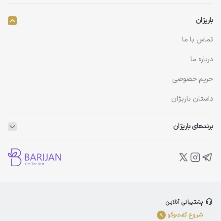
باریژان
تماس با ما
درباره ما
حریم خصوصی
داستان باریژان
برندهای باریژان
ویتاپلکس
ویتالیر
بلفامد
پشتیبانی آنلاین
الوینا
شروع گفت‌و‌گو