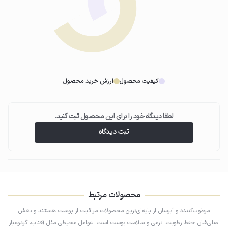
احساس شادابی داشته باشد. درنهایت، این سه ماده به افزایش سطح رطوبت و تقویت
سد پوستی شما کمک شایانی می‌کنند. آلانتوئین و دکسپانتنول (ضدالتهاب و تقویت
سیستم دفاعی پوست): آلانتوئین به دلیل خواص تسکین‌دهندگی و التیام‌بخشی در
لوسیون بدن برند ادورامکس استفاده شده است. درواقع این ماده به تکثیر سلولی و
تسریع روند طبیعی بازسازی پوست کمک می‌کند. همچنین این ماده به شما کمک می‌کند
که از شر قرمزی و التهاب پوستتان خلاص شوید. دکسپانتنول که با نام پروویتامین B5
کیفیت محصول
ارزش خرید محصول
شناخته می‌شود نیز یک ماده التیام‌بخش است و به تسریع روند بهبود طبیعی پوست
کمک می‌کند. درواقع این ماده انواع زخم‌های جزئی، بریدگی‌ها و ساییدگی‌ها را از بین
می‌برد و از طرفی برای درمان آفتاب‌سوختگی، اگزما و درماتیت مفید است. گفتنی است که
لطفا دیدگاه خود را برای این محصول ثبت کنید.
هم آلانتوئین و هم دکسپانتنول دارای خواص آب‌رسانی عمیق و تقویت‌کنندگی سد
ثبت دیدگاه
پوستی هستند. الاستومر (بافت ابریشمی): یکی از مزایای مهم استفاده مداوم از لوسیون
بدن ادورامکس، ایجاد بافتی ابریشمی بر روی پوست است. این لوسیون به‌واسطه داشتن
الاستومر که وظیفه آن ایجاد تجربه حسی منحصربه‌فرد و لوکس است، پوستی صاف،
ابریشمی و فاقد چربی به ارمغان می‌آورد که قطعاً برایتان لذت‌بخش خواهد بود.
الاستومر همچنین می‌تواند یک لایه تنفسی بر روی پوست ایجاد کند که به حفظ رطوبت
کمک و از پوست در برابر عوامل محیطی محافظت می‌کند. لیکوئید گُلد یا طلای مایع
محصولات مرتبط
(ضد چروک): یکی از ویژگی‌های مهمی که لوسیون بدن ادورامکس را از سایر لوسیون‌های
مرطوب‌کننده و آبرسان از پایه‌ای‌ترین محصولات مراقبت از پوست هستند و نقش
موجود در بازار متمایز می‌کند، ضد چروک بودن آن است! این محصول حاوی ترکیب
اصلی‌شان حفظ رطوبت، نرمی و سلامت پوست است. عوامل محیطی مثل آفتاب، گردوغبار