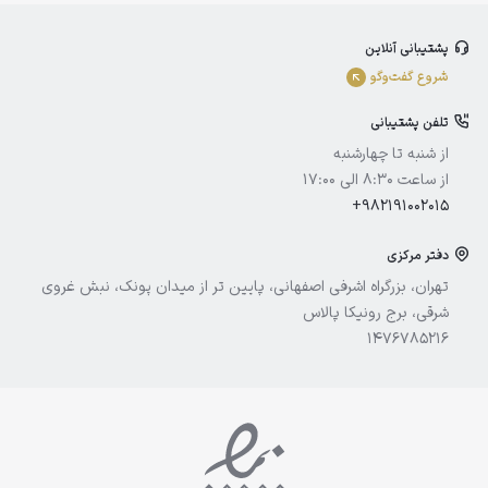
بلفامد
پشتیبانی آنلاین
الوینا
شروع گفت‌و‌گو
ادورامکس
تلفن پشتیبانی
آیسول
از شنبه تا چهارشنبه
از ساعت 8:30 الی 17:00
+982191002015
دفتر مرکزی
تهران، بزرگراه اشرفی اصفهانی، پایین تر از میدان پونک، نبش غروی
شرقی، برج رونیکا پالاس
1476785216