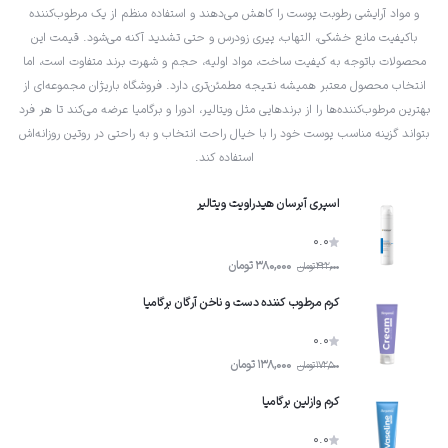
لیکوئید گلد است که نشان‌دهنده وجود مواد ممتاز در فرمولاسیون آن است. برای مثال
و مواد آرایشی رطوبت پوست را کاهش می‌دهند و استفاده منظم از یک مرطوب‌کننده
روغن آرگان که به دلیل مواد مغذی خود به «طلای مایع» معروف است، در فرمولاسیون
باکیفیت مانع خشکی، التهاب، پیری زودرس و حتی تشدید آکنه می‌شود. قیمت این
این لوسیون وجود دارد. بنابراین اسیدهای چرب ضروری، ویتامین E و آنتی‌اکسیدان‌ها نیز
محصولات باتوجه به کیفیت ساخت، مواد اولیه، حجم و شهرت برند متفاوت است، اما
بخشی از لوسیون ادورامکس هستند که خاصیت ارتجاعی پوست را بهبود بخشیده و
انتخاب محصول معتبر همیشه نتیجه مطمئن‌تری دارد. فروشگاه باریژان مجموعه‌ای از
خطوط ریز چین‌وچروک را کاهش می‌دهند.
بهترین مرطوب‌کننده‌ها را از برندهایی مثل ویتالیر، ادورا و برگامیا عرضه می‌کند تا هر فرد
بتواند گزینه مناسب پوست خود را با خیال راحت انتخاب و به‌ راحتی در روتین روزانه‌اش
استفاده کند.
اسپری آبرسان هیدراویت ویتالیر
0.0
380,000
تومان
422,000
تومان
کرم مرطوب کننده دست و ناخن آرگان برگامیا
0.0
138,000
تومان
172,500
تومان
کرم وازلین برگامیا
0.0