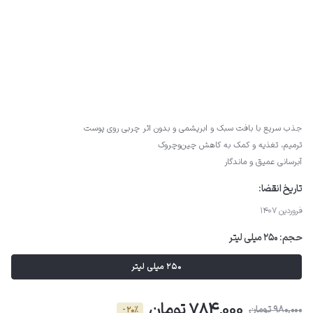
جذب سریع با بافت سبک و ابریشمی و بدون اثر چربی روی پوست
ترمیم، تغذیه و کمک به کاهش چین‌وچروک
آبرسانی عمیق و ماندگار
تاریخ انقضا:
فروردین 1407
حجم:
250 میلی لیتر
250 میلی لیتر
784,000 تومان
980,000 تومان
- 20٪