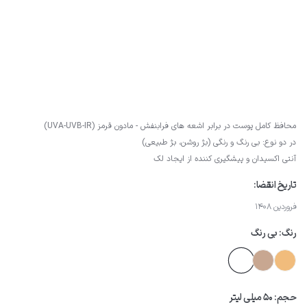
محافظ کامل پوست در برابر اشعه های فرابنفش - مادون قرمز (UVA-UVB-IR)
در دو نوع: بی رنگ و رنگی (بژ روشن، بژ طبیعی)
آنتی اکسیدان و پیشگیری کننده از ایجاد لک
تاریخ انقضا:
فروردین 1408
رنگ:
بی رنگ
حجم:
50 میلی لیتر