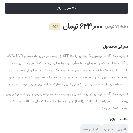
50 میلی لیتر
634,000 تومان
745,100 تومان
- 15٪
معرفی محصول
فلوئید ضد آفتاب ویتامین C ویتالیر با SPF 50 از پوست در برابر اشعه‌های UVA، UVB
و IR محافظت کرده و همزمان به شفافیت و جوانسازی پوست کمک می‌کند. این ضد
آفتاب بافتی سبک، فاقد چربی و بدون احساس سنگینی دارد و برای انواع پوست، حتی
پوست‌های حساس و چرب مناسب است. وجود ویتامین C، هیالورونیک اسید و آلوئه‌ورا
در فرمولاسیون آن باعث آبرسانی، کاهش کدری و جلوگیری از پیری زودرس پوست می‌شود.
فلوئید ضد آفتاب ویتالیر در برابر تعریق و رطوبت مقاوم بوده و بدون ایجاد سفیدی روی
پوست جذب می‌شود. استفاده روزانه از این محصول به حفظ شادابی، لطافت و سلامت
پوست کمک می‌کند.
مناسب برای:
آقایان
بانوان
انواع پوست