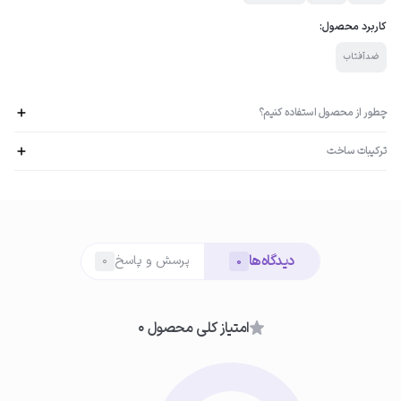
کاربرد محصول:
ضدآفتاب
چطور از محصول استفاده کنیم؟
ترکیبات ساخت
ویتامین C: دارای خواص آنتی‌اکسیدانی، خنثی کردن رادیکال‌های آزاد در پوست، کاهش
خطر پیری زودرس هیالورونیک اسید و عصاره آلوئه‌ورا: آب‌رسانی و تنظیم رطوبت پوست
01
دکسپانتنول: ضدالتهاب و التیام‌بخش، جلوگیری از آفتاب‌سوختگی و کمک به بازسازی و
آمادگی اولیه
نوسازی سلول‌های پوست
دیدگاه‌ها
قبل از استفاده، فلوئید ضد آفتاب را به‌خوبی تکان دهید تا ترکیبات آن کاملاً
پرسش و پاسخ
0
0
یکنواخت شوند.
امتیاز کلی محصول 0
02
استفاده روی پوست تمیز