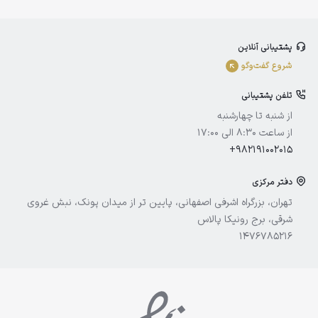
بلفامد
پشتیبانی آنلاین
الوینا
شروع گفت‌و‌گو
ادورامکس
تلفن پشتیبانی
آیسول
از شنبه تا چهارشنبه
از ساعت 8:30 الی 17:00
+982191002015
دفتر مرکزی
تهران، بزرگراه اشرفی اصفهانی، پایین تر از میدان پونک، نبش غروی
شرقی، برج رونیکا پالاس
1476785216