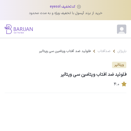
کدتخفیف eyesol
خرید از برند آیسول با تخفیف ویژه و به مدت محدود
باریژان
ضدآفتاب
فلوئید ضد آفتاب ویتامین سی ویتالیر
ویتالیر
فلوئید ضد آفتاب ویتامین سی ویتالیر
۴.۰