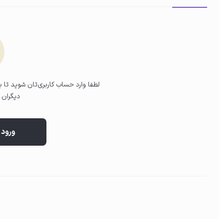
02
پاکسازی پوست
پد را به‌آرامی روی پوست صورت بکشید تا باقی‌مانده آلودگی‌ها پاک شود.
لطفا وارد حساب کاربری‌تان شوید تا بت
دیگران ب
ورود 
03
تکمیل پاکسازی
این کار را تا زمانی که پد کاملاً تمیز بماند ادامه دهید.