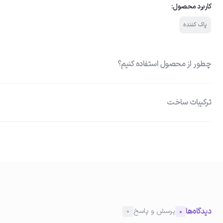
کاربرد محصول:
پاک کننده
چطور از محصول استفاده کنیم؟
ترکیبات ساخت
Moist 24 و هیالورونیک اسید : آب‌رسان و مرطوب‌کننده قدرتمند، تأمین 
01
بافت‌های پوست روغن درخت چای (T.T.O) : دارای خوا
آغشته کردن پد
آلودگی‌ها و رادیکال‌های آزاد عصاره خیار : شادابی و جوانی پوست حساس، ت
ناشی از عوامل محرک محیطی بر پوست حساس نیاسین آمید : اهش التهاب پ
یک پد یا پنبه تمیز را به مقدار مناسبی از تونر آغشته کنید.
تقویت سد پوستی به‌منظور حفظ رطوبت، کاهش حساسیت، یکنواخت کردن رن
دیدگاه‌ها
پرسش و پاسخ
0
0