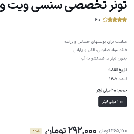
تونر تخصصی سنسی ویت ویت
۴.۰
مناسب برای پوستهای حساس و رزاسه
فاقد مواد صابونی، الکل و پارابن
بدون نیاز به شستشو به آب
تاریخ انقضا:
اسفند 1407
حجم:
200 میلی لیتر
200 میلی لیتر
292,000 تومان
365,200 تومان
- 20٪