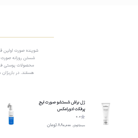
04
بدون نیاز به آبکشی
شوینده صورت اولین ق
پس از استفاده، نیازی به شستشو نیست و می‌توانید روتین مراقبت پوست خ
شستن روزانه صورت با 
محصولات پوستی فراهم
هستند. در باریژان 
ژل براش شستشو صورت ایج
پرفکت ادورامکس
0.0
880,000
تومان
1,100,000
تومان