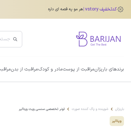
کدتخفیف vstory
هر مو یه قصه ای داره
پرفروش ترین ها
برندهای باریژان
مراقبت از پوست
مادر و کودک
مراقبت از بدن
مراقبت
ضد آفتاب دور چشم رنگی آیسول
0.0
345,760
تومان
432,200
تومان
باریژان
شوینده و پاک کننده صورت
تونر تخصصی سنسی ویت ویتالیر
ویتالیر