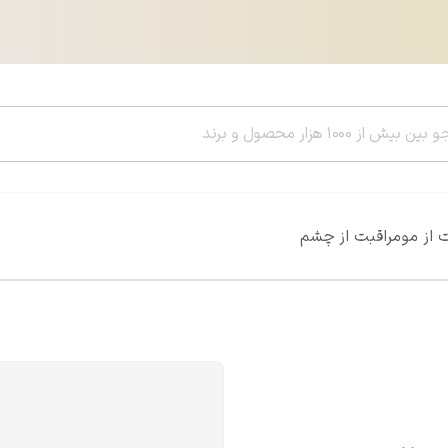
 از مو
مراقبت از چشم
سرم هیالورونیک اسید ویتالیر
سرم رتینول ویتالی
0.0
0.0
812,600
تومان
785,400
تومان
956,000
تومان