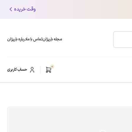
وقت خریده
مجله باریژان
تماس با ما
درباره باریژان
0
محبوب ترین دسته بندی ها
حساب کاربری
شوینده و پاک کننده صورت
ر
مرطوب کننده و آبرسان
ضد لک و روشن کننده
مراقبت از پوست چرب
ضد چروک و ضد افتادگی
ضدآفتاب