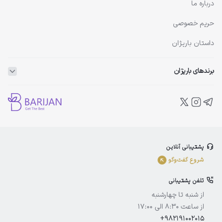
درباره ما
حریم خصوصی
داستان باریژان
برندهای باریژان
ویتاپلکس
ویتالیر
بلفامد
پشتیبانی آنلاین
الوینا
شروع گفت‌و‌گو
ادورامکس
تلفن پشتیبانی
آیسول
از شنبه تا چهارشنبه
از ساعت 8:30 الی 17:00
+982191002015