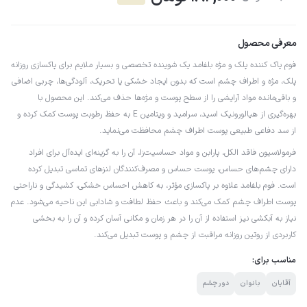
معرفی محصول
فوم پاک کننده پلک و مژه بلفامد یک شوینده تخصصی و بسیار ملایم برای پاکسازی روزانه
پلک، مژه و اطراف چشم است که بدون ایجاد خشکی یا تحریک، آلودگی‌ها، چربی اضافی
و باقی‌مانده مواد آرایشی را از سطح پوست و مژه‌ها حذف می‌کند. این محصول با
بهره‌گیری از هیالورونیک اسید، سرامید و ویتامین E به حفظ رطوبت پوست کمک کرده و
از سد دفاعی طبیعی پوست اطراف چشم محافظت می‌نماید.
فرمولاسیون فاقد الکل، پارابن و مواد حساسیت‌زا، آن را به گزینه‌ای ایده‌آل برای افراد
دارای چشم‌های حساس، پوست حساس و مصرف‌کنندگان لنزهای تماسی تبدیل کرده
است. فوم بلفامد علاوه بر پاکسازی مؤثر، به کاهش احساس خشکی، کشیدگی و ناراحتی
پوست اطراف چشم کمک می‌کند و باعث حفظ لطافت و شادابی این ناحیه می‌شود. عدم
نیاز به آبکشی نیز استفاده از آن را در هر زمان و مکانی آسان کرده و آن را به بخشی
کاربردی از روتین روزانه مراقبت از چشم و پوست تبدیل می‌کند.
مناسب برای:
آقایان
بانوان
دور چشم