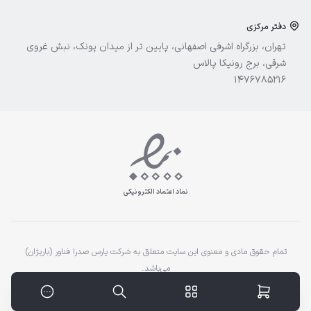
دفتر مرکزی
تهران، بزرگراه اشرفی اصفهانی، پایین تر از میدان پونک، نبش غروی
شرقی، برج رونیکا پالاس
1476785216
نماد اعتماد الکترونیکی
تمام حقوق مادی و معنوی این سایت متعلق به شرکت پارس صدرا فناور (باریژان)
می‌باشد.
خرید محصول