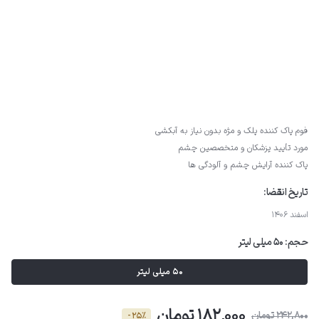
فوم پاک کننده پلک و مژه بدون نیاز به آبکشی
مورد تأیید پزشکان و متخصصین چشم
پاک کننده آرایش چشم و آلودگی ها
تاریخ انقضا:
اسفند 1406
حجم:
50 میلی لیتر
50 میلی لیتر
182,000 تومان
242,800 تومان
- 25٪