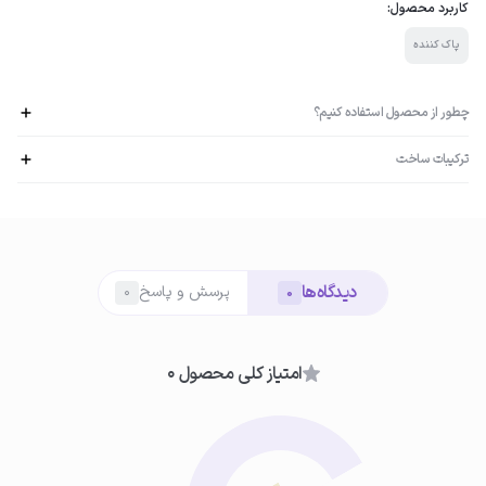
کاربرد محصول:
پاک کننده
چطور از محصول استفاده کنیم؟
ترکیبات ساخت
هیالورونیک اسید: افزایش قدرت آب‌رسانی و مرطوب‌کنندگی، شادابی و سلامت پوست
اورونال :پاک‌کننده، شوینده ملایم برای تمیز کردن پلک و مژه‌های حساس و آسیب‌پذیر
01
سرامید: یک سد دفاعی برای محافظت از پوست ویتامین E: آنتی‌اکسیدان
آغشته کردن پد به فوم
دیدگاه‌ها
ابتدا دست‌ها را به‌خوبی بشویید. مقدار کافی از فوم پاک کننده پلک و مژه بلفامد
پرسش و پاسخ
0
0
را روی یک پد تمیز یا پد آرایشی قرار دهید.
امتیاز کلی محصول 0
02
پاکسازی پلک و مژه