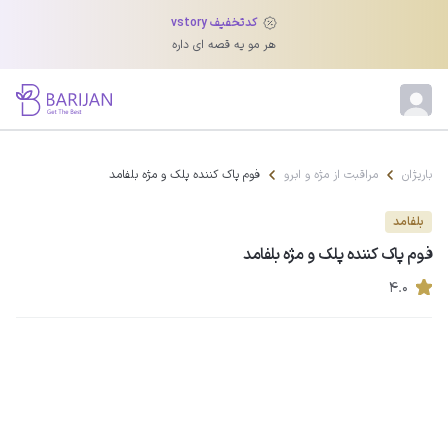
کدتخفیف vstory
هر مو یه قصه ای داره
باریژان
مراقبت از مژه و ابرو
فوم پاک کننده پلک و مژه بلفامد
بلفامد
فوم پاک کننده پلک و مژه بلفامد
۴.۰