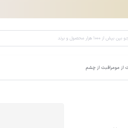
 از مو
مراقبت از چشم
سرم هیالورونیک اسید ویتالیر
سرم رتینول ویتالی
0.0
0.0
812,600
تومان
785,400
تومان
956,000
تومان