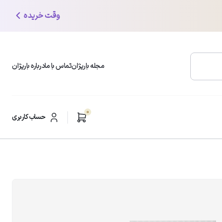
وقت خریده
مجله باریژان
تماس با ما
درباره باریژان
0
محبوب ترین دسته بندی ها
حساب کاربری
شوینده و پاک کننده صورت
ر
مرطوب کننده و آبرسان
ضد لک و روشن کننده
ضد چروک و ضد افتادگی
مراقبت از پوست چرب
ضدآفتاب