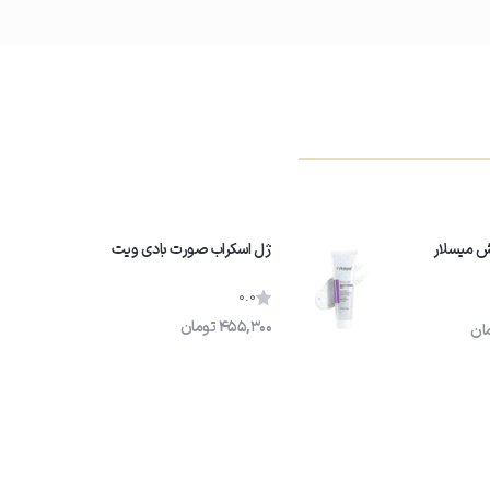
یش میسلار
ژل اسکراب صورت بادی ویت
0.0
455,300
تومان
ان