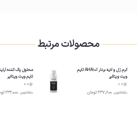
محصولات مرتبط
کرم ژل و لایه بردار AHA10% تایم
محلول پاک کننده آرا
ویت ویتالیر
تایم ویت ویتالیر
0.0
0.0
237,800
تومان
232,000
توم
297,300
تومان
289,200
تومان