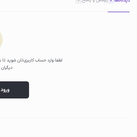
دیدگاه‌ها
پرسش و پاسخ
0
0
02
استفاده روی پوست
مقدار کمی از کرم ژل (به اندازه یک نخود) روی نوک انگشت قرار دهید. به
لب) پخش کنید.
لطفا وارد حساب کاربری‌تان شوید تا بت
دیگران ب
ورود 
03
ماساژ و جذب
با حرکات ملایم ماساژ دهید تا کاملاً جذب شود و پوست حالت نرم و سبک ب