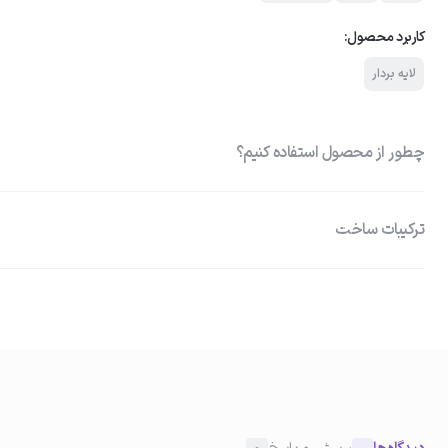
کاربرد محصول:
لایه بردار
چطور از محصول استفاده کنیم؟
ترکیبات ساخت
رتینالدئید (Retinal): بهبود سریع‌تر در کاهش خطوط ریز و چین و چ
01
سدیم هیالورونات 0.5 درصد: ورود به لایه‌های عمقی پوست، انتق
پاکسازی پوست
انعطاف‌پذیری پوست نیاسینامید 0.1
برابر تابش نور
صورت را با شوینده مناسب بشویید و کاملاً خشک کنید تا پوست آماده جذب