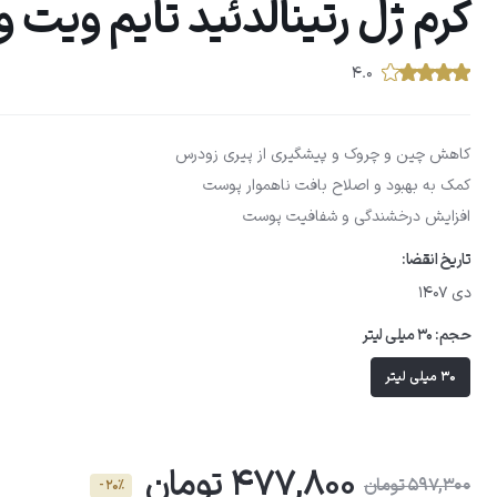
کرم ژل رتینالدئید تایم ویت وی
۴.۰
کاهش چین و چروک و پیشگیری از پیری زودرس
کمک به بهبود و اصلاح بافت ناهموار پوست
افزایش درخشندگی و شفافیت پوست
تاریخ انقضا:
دی 1407
حجم:
30 میلی لیتر
30 میلی لیتر
477,800 تومان
597,300 تومان
- 20٪