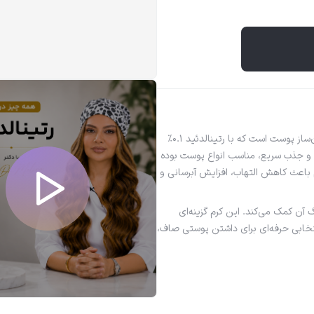
کرم ژل رتینالدئید تایم ویت ویتالیر یک محصول تخصصی ضدچروک و جوان‌ساز پوست است که با رتینالدئید 0.1%
ک و جذب سریع، مناسب انواع پوست بوده
باعث کاهش التهاب، افزایش آبرسانی و
ن کمک می‌کند. این کرم گزینه‌ای
نتخابی حرفه‌ای برای داشتن پوستی صاف،