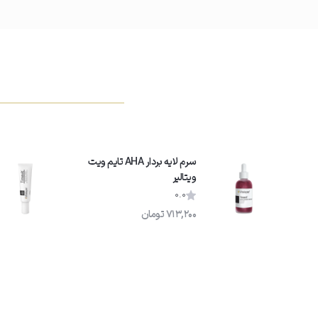
04
استفاده منظم شبانه
ابتدا ۲ شب در هفته استفاده کنید و به تدریج به یک شب در میان افزایش دهید.
سرم لایه بردار AHA تایم ویت
ویتالیر
0.0
713,200
تومان
05
نکات مهم