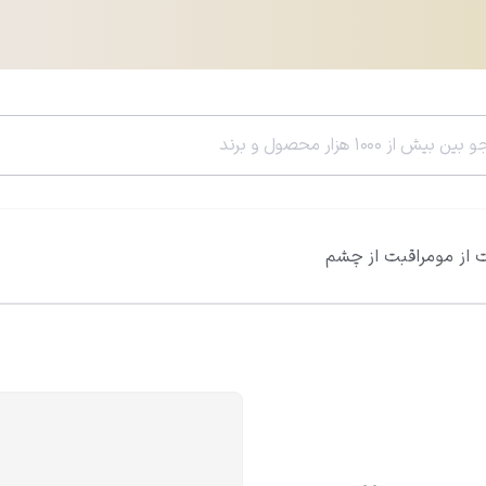
 از مو
مراقبت از چشم
سرم هیالورونیک اسید ویتالیر
سرم رتینول ویتالی
0.0
0.0
812,600
تومان
785,400
تومان
956,000
تومان