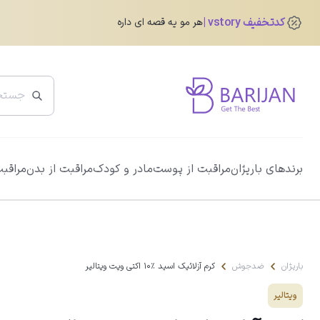
کدتخفیف vstory
هر مو یه قصه ای داره
پرفروش ترین ها
برندهای باریژان
مراقبت از پوست
مادر و کودک
مراقبت از بدن
مراقبت
ضد آفتاب دور چشم رنگی آیسول
0.0
345,760
تومان
432,200
تومان
باریژان
ضدجوش
کرم آزلائیک اسید ٪10 اکتی ویت ویتالیر
ویتالیر