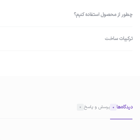
چطور از محصول استفاده کنیم؟
ترکیبات ساخت
آزلائیک اسید ٪10 : ضد التهاب و ضد باکتری و میکروب قوی، ضدآكنه، ض
01
باز کردن پلمپ و مصرف مقدار مناسب
پوست، محافظت از پوست در برابر نور آفتاب، کمک به عدم تغییر رنگ و شفاف
التهاب‌های پوست سالسیلیک اسید : لایه بردار و پاکسازی کننده منافذ پوس
در اولین استفاده، پلمپ تیوب را باز کرد و مقدار کمی از کرم را روی نوک ان
شادابی آن، ضدعفونى كننده و ضدقارچ
دیدگاه‌ها
پرسش و پاسخ
0
0
02