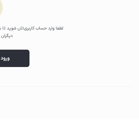
استفاده روی پوست
کرم را روی پوست تمیز (نواحی دارای جوش یا کل صورت) به‌آرامی پخش کن
لطفا وارد حساب کاربری‌تان شوید تا بت
دیگران ب
ورود 
03
جذب و تکمیل روتین
اجازه دهید کرم کاملاً جذب شود و در طول روز از ضدآفتاب استفاده کنید.