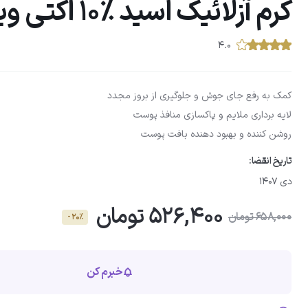
کرم آزلائیک اسید ٪10 اکتی ویت ویتالیر
۴.۰
کمک به رفع جای جوش و جلوگیری از بروز مجدد
لایه برداری ملایم و پاکسازی منافذ پوست
روشن کننده و بهبود دهنده بافت پوست
تاریخ انقضا:
دی 1407
526,400 تومان
658,000 تومان
- 20٪
خبرم کن