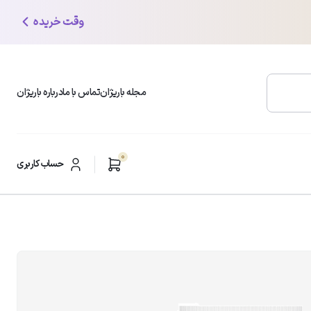
وقت خریده
مجله باریژان
تماس با ما
درباره باریژان
0
محبوب ترین دسته بندی ها
حساب کاربری
شوینده و پاک کننده صورت
ر
مرطوب کننده و آبرسان
ضد لک و روشن کننده
ضد چروک و ضد افتادگی
مراقبت از پوست چرب
ضدآفتاب