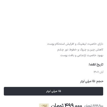
دارای خاصیت لیفتینگ و افزایش استحکام پوست
کاهش چین و چروک و خطوط دور چشم
بهبود خاصیت ارتجاعی و بافت پوست
تاریخ انقضا:
آبان 1407
حجم:
15 میلی لیتر
15 میلی لیتر
499,000 تومان
664,900 تومان
- 25٪