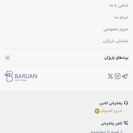
تماس با ما
درباره ما
حریم خصوصی
داستان باریژان
برندهای باریژان
ویتاپلکس
ویتالیر
بلفامد
پشتیبانی آنلاین
الوینا
شروع گفت‌و‌گو
ادورامکس
تلفن پشتیبانی
آیسول
از شنبه تا چهارشنبه