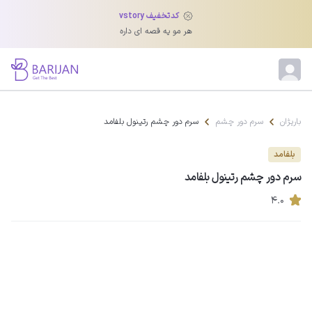
کدتخفیف vstory
هر مو یه قصه ای داره
باریژان
سرم دور چشم
سرم دور چشم رتینول بلفامد
بلفامد
سرم دور چشم رتینول بلفامد
۴.۰