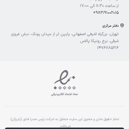
از ساعت 8:30 الی 17:00
+982191002015
دفتر مرکزی
تهران، بزرگراه اشرفی اصفهانی، پایین تر از میدان پونک، نبش غروی
شرقی، برج رونیکا پالاس
1476785216
نماد اعتماد الکترونیکی
تمام حقوق مادی و معنوی این سایت متعلق به شرکت پارس صدرا فناور (باریژان)
می‌باشد.