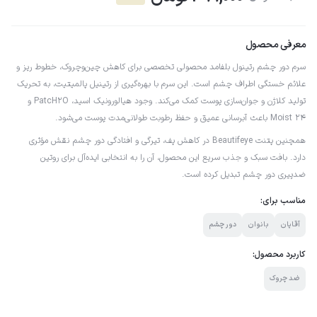
معرفی محصول
سرم دور چشم رتینول بلفامد محصولی تخصصی برای کاهش چین‌وچروک، خطوط ریز و
علائم خستگی اطراف چشم است. این سرم با بهره‌گیری از رتینیل پالمیتیت، به تحریک
تولید کلاژن و جوان‌سازی پوست کمک می‌کند. وجود هیالورونیک اسید، PatcH2O و
Moist 24 باعث آبرسانی عمیق و حفظ رطوبت طولانی‌مدت پوست می‌شود.
همچنین پتنت Beautifeye در کاهش پف، تیرگی و افتادگی دور چشم نقش مؤثری
دارد. بافت سبک و جذب سریع این محصول، آن را به انتخابی ایده‌آل برای روتین
ضدپیری دور چشم تبدیل کرده است.
مناسب برای:
آقایان
بانوان
دور چشم
کاربرد محصول:
ضد چروک