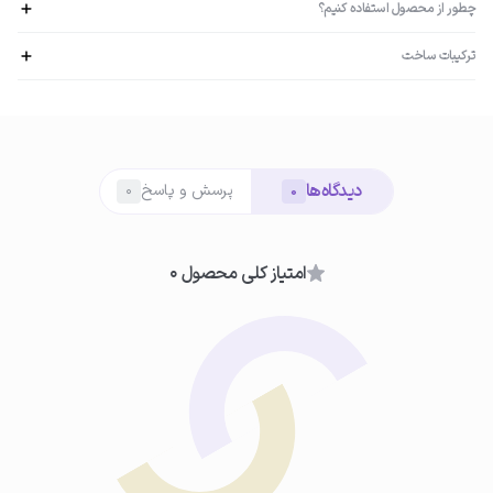
چطور از محصول استفاده کنیم؟
ترکیبات ساخت
رتینیل پالمیتیت و پتنت Beautifeye: جوانسازی پوست، محرک سنتز کلاژن، از بین رفتن
تیرگی، پُف و افتادگی پوست سدیم هیالورونات، PatcH2O و Moist 24: مرطوب‌کننده
01
قوی و طولانی‌مدت، ضد چروک آلانتوئین: ضدالتهاب، تسکین دهنده و التیام پوستِ
استفاده از سرم
تحریک‌شده
دیدگاه‌ها
شب‌ها پس از پاکسازی کامل پوست، مقدار کمی از سرم دور چشم رتینول بلفامد
پرسش و پاسخ
0
0
را روی پوست تمیز اطراف چشم قرار دهید.
امتیاز کلی محصول 0
آلانتوئین
02
ماساژ تا جذب کامل
با نوک انگشت حلقه، سرم را با ضربات بسیار ملایم و آرام ماساژ دهید تا کاملاً
جذب پوست شود.