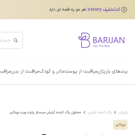
کدتخفیف vstory
هر مو یه قصه ای داره
پرفروش ترین ها
برندهای باریژان
مراقبت از پوست
مادر و کودک
مراقبت از بدن
مراقبت
ضد آفتاب دور چشم رنگی آیسول
0.0
345,760
تومان
432,200
تومان
باریژان
پاک کننده آرایش
محلول پاک کننده آرایش میسلار وایت ویت ویتالیر
ویتالیر