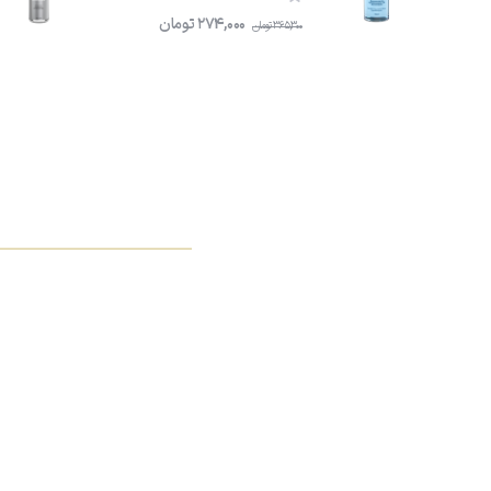
274,000
تومان
365,300
تومان