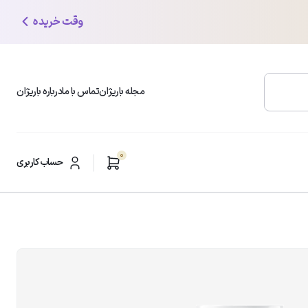
وقت خریده
مجله باریژان
تماس با ما
درباره باریژان
0
محبوب ترین دسته بندی ها
حساب کاربری
شوینده و پاک کننده صورت
ر
مرطوب کننده و آبرسان
ضد لک و روشن کننده
ضد چروک و ضد افتادگی
مراقبت از پوست چرب
ضدآفتاب