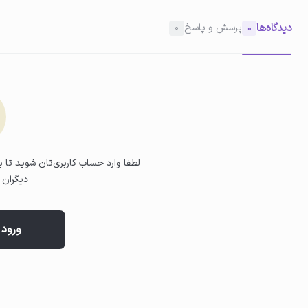
دیدگاه‌ها
پرسش و پاسخ
0
0
02
پاکسازی پوست
پد آغشته به تونر را به‌آرامی روی پوست صورت و گردن بکشید تا آلودگی‌ها و
لطفا وارد حساب کاربری‌تان شوید تا بت
دیگران ب
ورود 
03
جذب و تکمیل روتین
اجازه دهید تونر بدون نیاز به آبکشی جذب پوست شود و سپس از سرم یا کرم