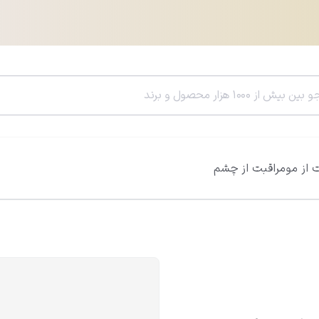
 از مو
مراقبت از چشم
سرم هیالورونیک اسید ویتالیر
سرم رتینول ویتالی
0.0
0.0
812,600
تومان
785,400
تومان
956,000
تومان