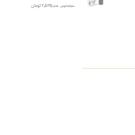
2,535,000
تومان
2,815,700
تومان