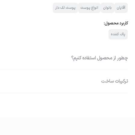
آقایان
بانوان
انواع پوست
پوست لک دار
کاربرد محصول:
پاک کننده
چطور از محصول استفاده کنیم؟
ترکیبات ساخت
نیاسینامید: کاهش آثار استرس اکسیداتیو نظیر چین‌وچروک و سایر نشانه‌های
01
شیرین‌بیان: محافظت از پوست صورت در برابر اشعه خطرناک آفتاب، روشن و
آغشته کردن پد به تونر
ایجاد چین‌وچروک و از بین بردن 
بیشتر، کاهش لک و روشن شدن پوست صورت
مقدار مناسبی از تونر را روی پنبه یا پد آرایشی بریزید تا کاملاً مرطوب شود.