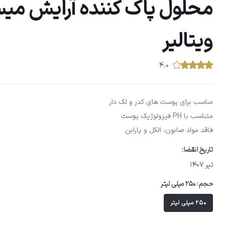
محلول پاک کننده آرایش میس
ویتالیر
۴.۰
مناسب برای پوست های کدر و لک دار
متناسب با PH فیزولوژیک پوست
فاقد مواد صابون، الکل و پارابن
تاریخ انقضا:
تیر 1407
حجم:
250 میلی لیتر
250 میلی لیتر