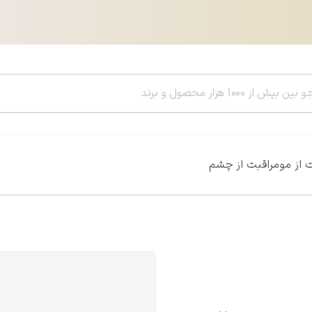
 از مو
مراقبت از چشم
سرم هیالورونیک اسید ویتالیر
سرم رتینول ویتالی
0.0
0.0
812,600
تومان
785,400
تومان
956,000
تومان