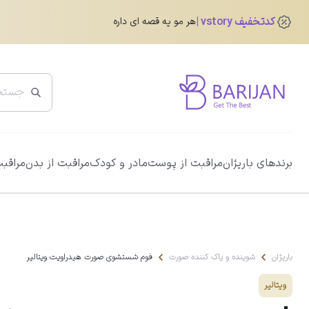
کدتخفیف vstory
هر مو یه قصه ای داره
پرفروش ترین ها
برندهای باریژان
مراقبت از پوست
مادر و کودک
مراقبت از بدن
مراقبت
ضد آفتاب دور چشم رنگی آیسول
0.0
345,760
تومان
432,200
تومان
باریژان
شوینده و پاک کننده صورت
فوم شستشوى صورت هیدراویت ویتالیر
ویتالیر