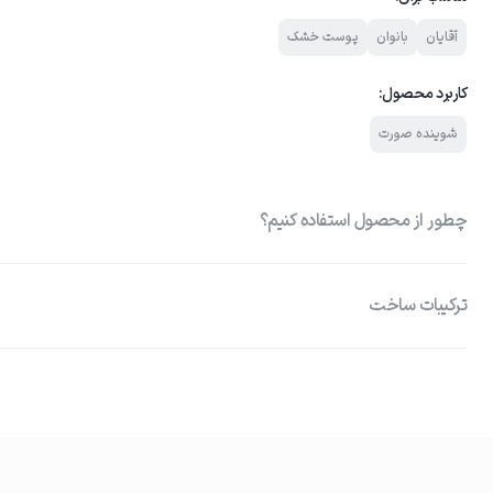
آقایان
بانوان
پوست خشک
کاربرد محصول:
شوینده صورت
چطور از محصول استفاده کنیم؟
ترکیبات ساخت
01
و طولانی‌مدت نیاسینامید: روشن‌کننده و مرطوب‌کننده پوست صورت
مرطوب کردن پوست
ابتدا صورت خود را با آب ولرم مرطوب کنید تا پوست برای پاکسازی آماده شو