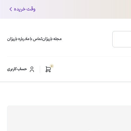
وقت خریده
مجله باریژان
تماس با ما
درباره باریژان
0
محبوب ترین دسته بندی ها
حساب کاربری
شوینده و پاک کننده صورت
ر
مرطوب کننده و آبرسان
ضد لک و روشن کننده
ضد چروک و ضد افتادگی
مراقبت از پوست چرب
ضدآفتاب