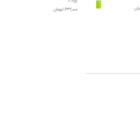
0.0
ان
632,000
تومان