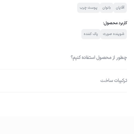
آقایان
بانوان
پوست چرب
کاربرد محصول:
شوینده صورت
پاک کننده
چطور از محصول استفاده کنیم؟
ترکیبات ساخت
آب دیونیزه: رطوبت‌رسانی، کاهش چربی و رفع آلودگی‌های سطح پوست نیاسینا
01
صورت سالیسیلیک اسید: ضدالتهاب و جلوگیری از بروز جوش، لایه‌بردار قدرتمن
آغشته کردن پد
همچنین محو شدن لکه‌های پوستی
مقدار مناسبی از محلول میسلار را روی پنبه یا پد آرایشی بریزید.