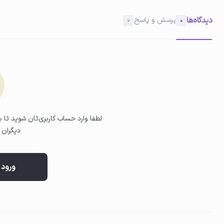
دیدگاه‌ها
پرسش و پاسخ
0
0
02
پاکسازی پوست
پد را به‌آرامی روی پوست صورت (و در صورت نیاز گردن) بکشید تا آرایش و
ماندن آلودگی، این مرحله را با پد تمیز تکرار کنید.
لطفا وارد حساب کاربری‌تان شوید تا بت
دیگران ب
ورود 
03
بدون نیاز به شستشو