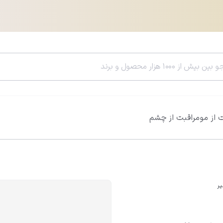
 از مو
مراقبت از چشم
سرم هیالورونیک اسید ویتالیر
سرم رتینول ویتالی
0.0
0.0
812,600
تومان
785,400
تومان
956,000
تومان
یر