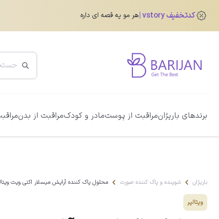
کدتخفیف vstory
هر مو یه قصه ای داره
پرفروش ترین ها
برندهای باریژان
مراقبت از پوست
مادر و کودک
مراقبت از بدن
مراقبت
ضد آفتاب دور چشم رنگی آیسول
0.0
345,760
تومان
432,200
تومان
باریژان
شوینده و پاک کننده صورت
محلول پاک کننده آرایش میسلار اکتی ویت ویتال
ویتالیر