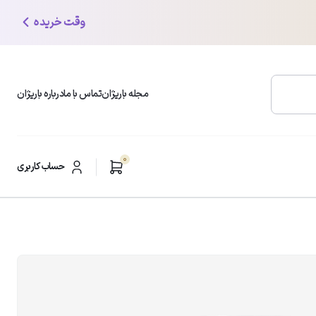
وقت خریده
مجله باریژان
تماس با ما
درباره باریژان
0
محبوب ترین دسته بندی ها
حساب کاربری
شوینده و پاک کننده صورت
ر
مرطوب کننده و آبرسان
ضد لک و روشن کننده
مراقبت از پوست چرب
ضد چروک و ضد افتادگی
ضدآفتاب