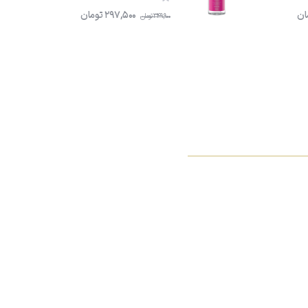
ان
297,500
تومان
349,900
تومان