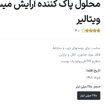
محلول پاک کننده آرایش میس
ویتالیر
۴.۰
مناسب برای پوستهای چرب و مختلط
فاقد مواد صابون، الکل و پارابن
تنظیم PH فیزیولوژیک پوست
تاریخ انقضا:
خرداد 1408
حجم:
250 میلی لیتر
250 میلی لیتر