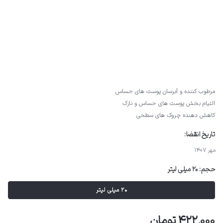
مرطوب کننده و آبرسان پوست های حساس
التیام بخش پوست های حساس و نازک
کاهش دهنده چروک های سطحی
تاریخ انقضا:
مهر 1407
حجم:
20 میلی لیتر
20 میلی لیتر
422,000 تومان