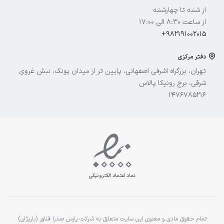
آیسول
از شنبه تا چهارشنبه
از ساعت 8:30 الی 17:00
+982191002015
دفتر مرکزی
تهران، بزرگراه اشرفی اصفهانی، پایین تر از میدان پونک، نبش غروی
شرقی، برج رونیکا پالاس
1476785216
نماد اعتماد الکترونیکی
تمام حقوق مادی و معنوی این سایت متعلق به شرکت پارس صدرا فناور (باریژان)