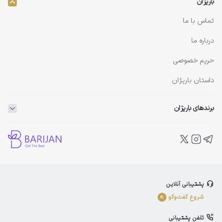
باریژان
تماس با ما
درباره ما
حریم خصوصی
داستان باریژان
برندهای باریژان
ویتاپلکس
ویتالیر
بلفامد
پشتیبانی آنلاین
الوینا
شروع گفت‌و‌گو
ادورامکس
تلفن پشتیبانی