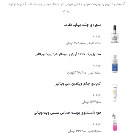
آبرسانی عمیق و ترکیبات مؤثر، نقش مهمی در حفظ جوانی پوست اطراف چشم ایفا
می‌کنند.
سرم دور چشم پپتاید بلفامد
0.0
508,500
تومان
677,900
تومان
محلول پاک کننده آرایش میسلار هیدراویت ویتالیر
0.0
298,900
تومان
351,700
تومان
کرم دور چشم ویتامین سی ویتالیر
0.0
544,100
تومان
فوم شستشوی پوست حساس سنسی ویت ویتالیر
0.0
331,200
تومان
441,700
تومان