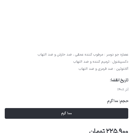
عصاره جو دوسر : مرطوب کننده عمقی ، ضد خارش و ضد التهاب
دکسپنتنول : ترمیم کننده و ضد التهاب
آلانتوئین : ضد قرمزی و ضد التهاب
تاریخ انقضا:
آذر 1408
حجم:
100 گرم
100 گرم
225,900 تومان