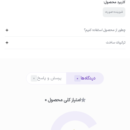
کاربرد محصول:
شوینده صورت
چطور از محصول استفاده کنیم؟
ترکیبات ساخت
عصاره جو دوسر : مرطوب کننده عمقی ، ضد خارش و ضد التهاب دکسپنتنول : ترمیم
کننده و ضد التهاب آلانتوئین : ضد قرمزی و ضد التهاب سدیم PCA : مرطوب کننده
01
مرطوب کردن پوست
دیدگاه‌ها
ابتدا پوست صورت را با آب ولرم مرطوب کنید تا برای پاکسازی آماده شود.
پرسش و پاسخ
0
0
امتیاز کلی محصول 0
02
ماساژ پن روی پوست
پن هیدراویت را به‌آرامی روی پوست مرطوب بکشید تا کف ملایمی ایجاد شود.