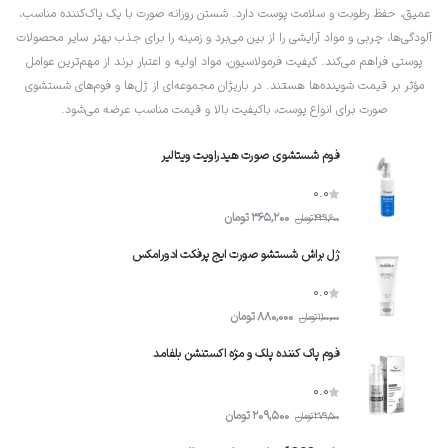
عمیق، حفظ رطوبت و سلامت پوست دارد. شستن روزانه صورت با یک پاک‌کننده مناسب،
آلودگی‌ها، چربی و مواد آرایشی را از بین می‌برد و زمینه را برای جذب بهتر سایر محصولات
پوستی فراهم می‌کند. کیفیت فرمولاسیون، مواد اولیه و اعتبار برند از مهم‌ترین عوامل
مؤثر بر قیمت شوینده‌ها هستند. در باریژان مجموعه‌ای از ژل‌ها و فوم‌های شستشوی
صورت برای انواع پوست، باکیفیت بالا و قیمت مناسب عرضه می‌شود.
فوم شستشوى صورت هیدراویت ویتالیر
0.0
365,200
تومان
429,600
تومان
ژل براش شستشو صورت ایج پرفکت ادورامکس
0.0
880,000
تومان
1,100,000
تومان
فوم پاک کننده پلک و مژه اکستنشن بلفامد
0.0
209,500
تومان
279,500
تومان