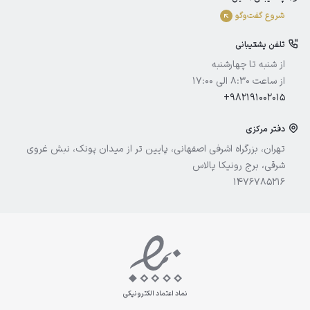
الوینا
شروع گفت‌و‌گو
ادورامکس
تلفن پشتیبانی
آیسول
از شنبه تا چهارشنبه
از ساعت 8:30 الی 17:00
+982191002015
دفتر مرکزی
تهران، بزرگراه اشرفی اصفهانی، پایین تر از میدان پونک، نبش غروی
شرقی، برج رونیکا پالاس
1476785216
نماد اعتماد الکترونیکی