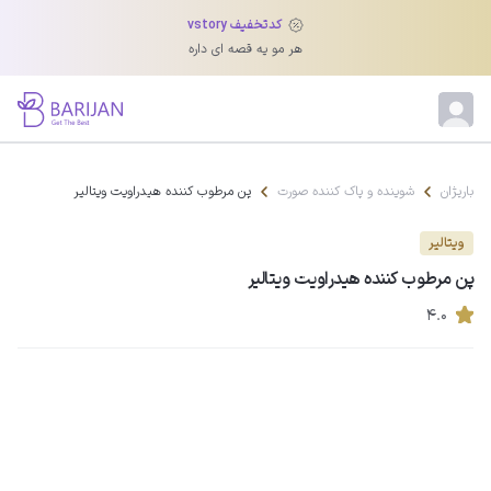
کدتخفیف vstory
هر مو یه قصه ای داره
باریژان
شوینده و پاک کننده صورت
پن مرطوب کننده هیدراویت ویتالیر
ویتالیر
پن مرطوب کننده هیدراویت ویتالیر
۴.۰