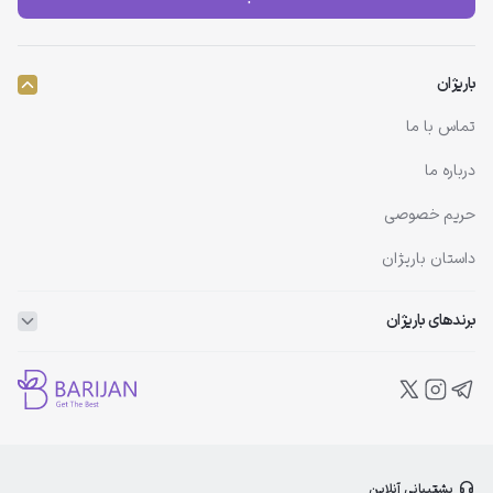
باریژان
تماس با ما
درباره ما
حریم خصوصی
داستان باریژان
برندهای باریژان
ویتاپلکس
ویتالیر
بلفامد
پشتیبانی آنلاین