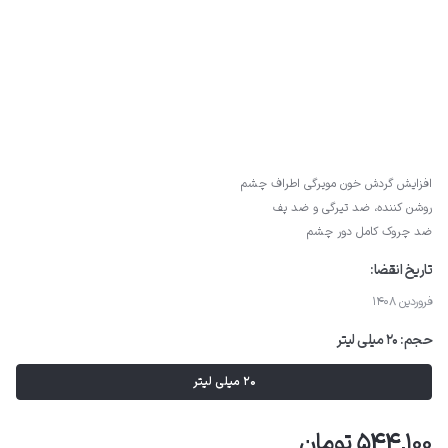
افزایش گردش خون مویرگی اطراف چشم
روشن کننده، ضد تیرگی و ضد پف
ضد چروک کامل دور چشم
تاریخ انقضا:
فروردین 1408
حجم:
20 میلی لیتر
20 میلی لیتر
544,100 تومان