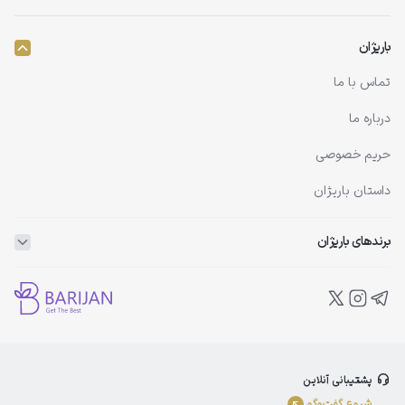
باریژان
تماس با ما
درباره ما
حریم خصوصی
داستان باریژان
برندهای باریژان
ویتاپلکس
ویتالیر
بلفامد
پشتیبانی آنلاین
الوینا
شروع گفت‌و‌گو