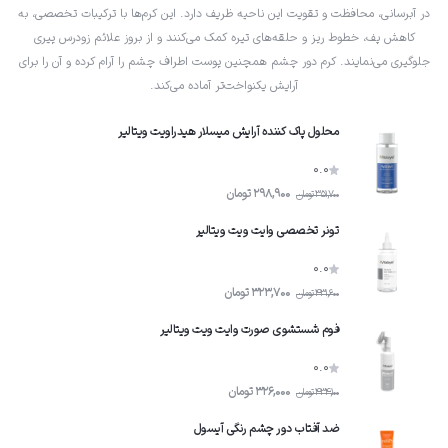
در آبرسانی، محافظت و تقویت این ناحیه ظریف دارد. این کرم‌ها با ترکیبات تخصصی، به
05
کاهش پف، خطوط ریز و حلقه‌های تیره کمک می‌کنند و از بروز علائم زودرس پیری
استفاده منظم
جلوگیری می‌نمایند. کرم دور چشم همچنین پوست اطراف چشم را آرام کرده و آن را برای
آرایش یکنواخت‌تر آماده می‌کند.
برای کمک به کاهش تیرگی، پف و خطوط ریز دور چشم، صبح و شب به‌صورت
منظم استفاده کنید.
محلول پاک کننده آرایش میسلار هیدراویت ویتالیر
0.0
298,900
تومان
351,700
تومان
تونر تخصصی وایت ویت ویتالیر
0.0
323,700
تومان
431,600
تومان
فوم شستشوی صورت وایت ویت ویتالیر
0.0
326,000
تومان
434,100
تومان
ضد آفتاب دور چشم رنگی آیسول