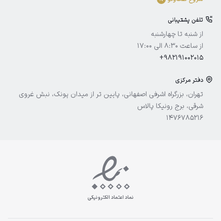
ادورامکس
تلفن پشتیبانی
آیسول
از شنبه تا چهارشنبه
از ساعت 8:30 الی 17:00
+982191002015
دفتر مرکزی
تهران، بزرگراه اشرفی اصفهانی، پایین تر از میدان پونک، نبش غروی
شرقی، برج رونیکا پالاس
1476785216
نماد اعتماد الکترونیکی