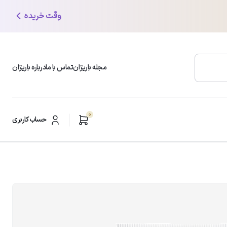
وقت خریده
مجله باریژان
تماس با ما
درباره باریژان
0
محبوب ترین دسته بندی ها
حساب کاربری
شوینده و پاک کننده صورت
ر
مرطوب کننده و آبرسان
ضد لک و روشن کننده
ضد چروک و ضد افتادگی
مراقبت از پوست چرب
ضدآفتاب