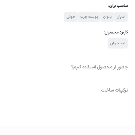
مناسب برای:
آقایان
بانوان
پوست چرب
جوش
کاربرد محصول:
ضد جوش
چطور از محصول استفاده کنیم؟
ترکیبات ساخت
01
تمیز کردن پوست
ضدالتهاب و ضدمیکروب، کاهش التهاب، تورم و قرمزی پوست، کاهش اسکار جو
چرب پوست و پاک کننده آلودگی و چربی
ابتدا پوست صورت را با شوینده مناسب کاملاً تمیز و خشک کنید تا منافذ 