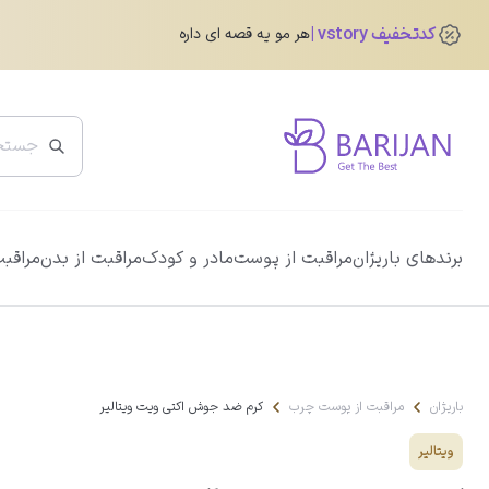
کدتخفیف vstory
هر مو یه قصه ای داره
پرفروش ترین ها
برندهای باریژان
مراقبت از پوست
مادر و کودک
مراقبت از بدن
مراقبت
ضد آفتاب دور چشم رنگی آیسول
0.0
345,760
تومان
432,200
تومان
باریژان
مراقبت از پوست چرب
کرم ضد جوش اکتی ویت ویتالیر
ویتالیر