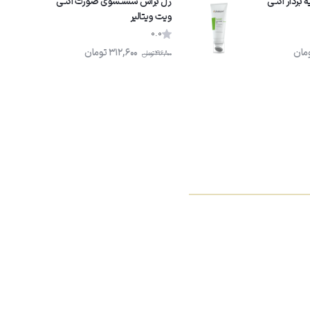
بردار اکتی
ژل براش شستشوى صورت اکتی
ویت ویتالیر
0.0
مان
312,600
تومان
416,800
تومان