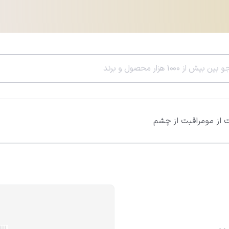
 از مو
مراقبت از چشم
سرم هیالورونیک اسید ویتالیر
سرم رتینول ویتالی
0.0
0.0
812,600
تومان
785,400
تومان
956,000
تومان