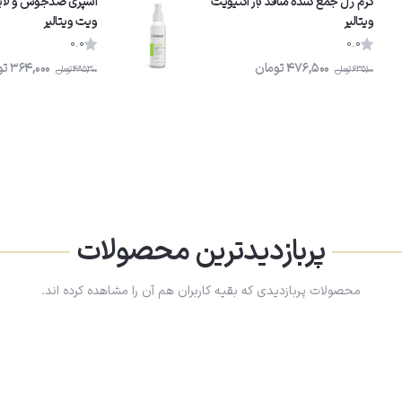
کرم ژل جمع کننده منافذ باز اکتیویت
اسپری ضدجوش و لایه 
ویتالیر
ویت ویتالیر
0.0
0.0
476,500
تومان
364,000
تو
635,100
تومان
485,300
تومان
پربازدیدترین محصولات
محصولات پربازدیدی که بقیه کاربران هم آن را مشاهده کرده اند.