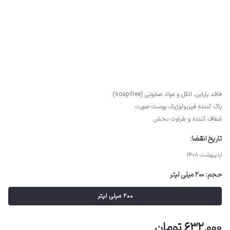
فاقد پارابن، الکل و مواد صابونی (soap-free)
پاک کننده فیزیولوژیک پوست صورت
شفاف کننده و طراوت بخش
تاریخ انقضا:
اردیبهشت 1408
حجم:
200 میلی لیتر
200 میلی لیتر
632,000 تومان