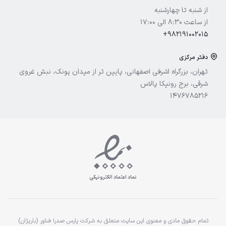
آیسول
از شنبه تا چهارشنبه
از ساعت 8:30 الی 17:00
+982191002015
دفتر مرکزی
تهران، بزرگراه اشرفی اصفهانی، پایین تر از میدان پونک، نبش غروی
شرقی، برج رونیکا پالاس
1476785216
نماد اعتماد الکترونیکی
تمام حقوق مادی و معنوی این سایت متعلق به شرکت پارس صدرا فناور (باریژان)