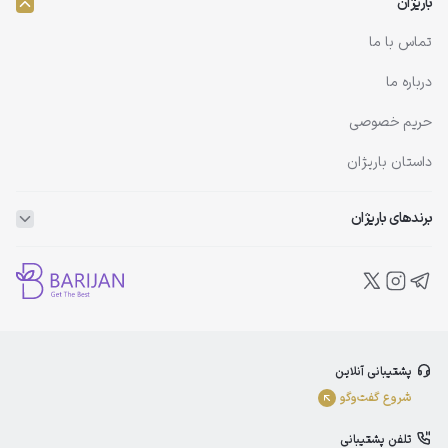
باریژان
تماس با ما
درباره ما
حریم خصوصی
داستان باریژان
برندهای باریژان
ویتاپلکس
ویتالیر
بلفامد
پشتیبانی آنلاین
الوینا
شروع گفت‌و‌گو
ادورامکس
تلفن پشتیبانی