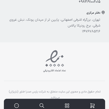
+982191002015
دفتر مرکزی
تهران، بزرگراه اشرفی اصفهانی، پایین تر از میدان پونک، نبش غروی
شرقی، برج رونیکا پالاس
1476785216
نماد اعتماد الکترونیکی
تمام حقوق مادی و معنوی این سایت متعلق به شرکت پارس صدرا فناور (باریژان)
می‌باشد.