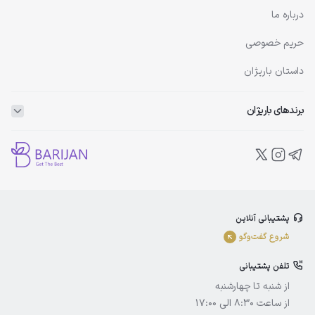
درباره ما
حریم خصوصی
داستان باریژان
برندهای باریژان
ویتاپلکس
ویتالیر
بلفامد
پشتیبانی آنلاین
الوینا
شروع گفت‌و‌گو
ادورامکس
تلفن پشتیبانی
آیسول
از شنبه تا چهارشنبه
از ساعت 8:30 الی 17:00