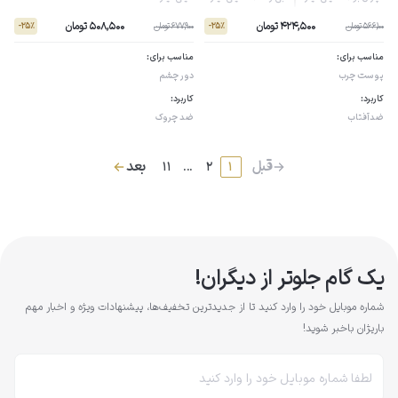
424,500 تومان
508,500 تومان
566,100 تومان
677,900 تومان
- 25٪
- 25٪
مناسب برای:
مناسب برای:
پوست چرب
دور چشم
کاربرد:
کاربرد:
ضدآفتاب
ضد چروک
قبل
بعد
11
...
2
1
یک گام جلوتر از دیگران!
شماره موبایل خود را وارد کنید تا از جدیدترین تخفیف‌ها، پیشنهادات ویژه و اخبار مهم
باریژان باخبر شوید!