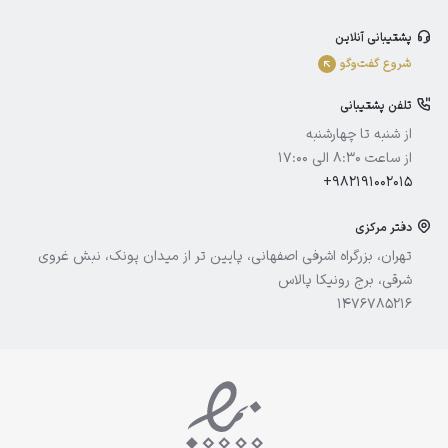
بلفامد
پشتیبانی آنلاین
الوینا
شروع گفت‌و‌گو
ادورامکس
تلفن پشتیبانی
آیسول
از شنبه تا چهارشنبه
از ساعت 8:30 الی 17:00
+982191002015
دفتر مرکزی
تهران، بزرگراه اشرفی اصفهانی، پایین تر از میدان پونک، نبش غروی
شرقی، برج رونیکا پالاس
1476785216