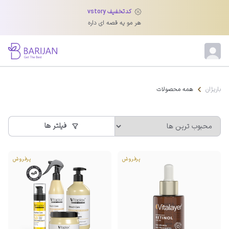
کدتخفیف vstory
هر مو یه قصه ای داره
همه محصولات
باریژان
همه محصولات
فیلتر ها
پرفروش
پرفروش