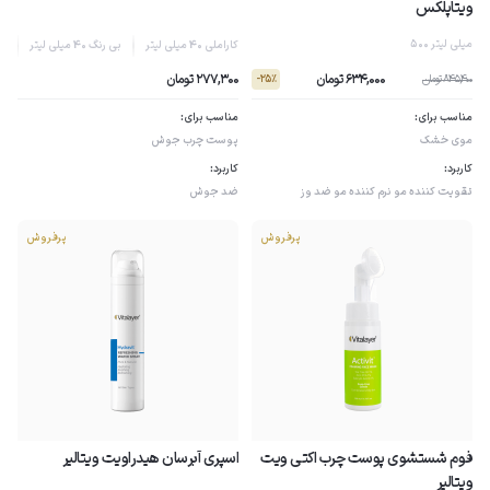
ویتاپلکس
500 میلی لیتر
کاراملی 40 میلی لیتر
بی رنگ 40 میلی لیتر
نچر
634,000 تومان
277,300 تومان
845,400 تومان
- 25٪
مناسب برای:
مناسب برای:
موی خشک
پوست چرب
جوش
کاربرد:
کاربرد:
تقویت کننده مو
نرم کننده مو
ضد وز
ضد جوش
پرفروش
پرفروش
فوم شستشوی پوست چرب اکتی ویت
اسپری آبرسان هیدراویت ویتالیر
ویتالیر