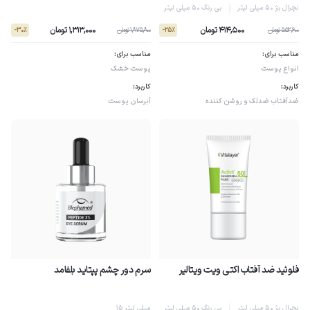
نچرال بژ 50 میلی لیتر
بی رنگ 50 میلی لیتر
414,500 تومان
1,313,000 تومان
552,600 تومان
1,875,800 تومان
- 30٪
- 25٪
مناسب برای:
مناسب برای:
انواع پوست
پوست خشک
کاربرد:
کاربرد:
ضدآفتاب
ضدلک و روشن کننده
آبرسان پوست
فلوئید ضد آفتاب اکتی ویت ویتالیر
سرم دور چشم پپتاید بلفامد
نچرال بژ 50 میلی لیتر
بی رنگ 50 میلی لیتر
15 میلی لیتر