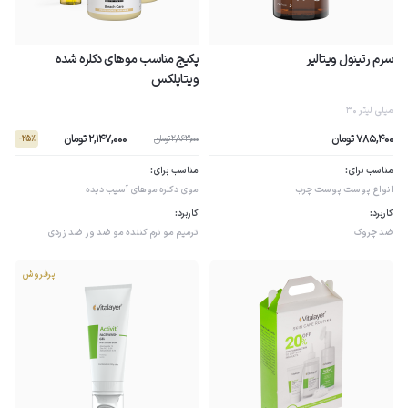
سرم رتینول ویتالیر
پکیج مناسب موهای دکلره شده
ویتاپلکس
30 میلی لیتر
2,147,000 تومان
785,400 تومان
2,863,000 تومان
- 25٪
مناسب برای:
مناسب برای:
انواع پوست
پوست چرب
موی دکلره
موهای آسیب دیده
کاربرد:
کاربرد:
ضد چروک
ترمیم مو
نرم کننده مو
ضد وز
ضد زردی
پرفروش