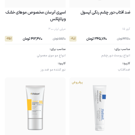
ضد آفتاب دور چشم رنگی آیسول
اسپری آبرسان مخصوص موهای خشک
ویتاپلکس
15 گرم
300 میلی لیتر
345,760 تومان
413,470 تومان
432,200 تومان
551,300 تومان
- 25٪
- 20٪
مناسب برای:
مناسب برای:
انواع پوست
دور چشم
انواع مو
موی معمولی
کاربرد:
کاربرد:
ضدآفتاب
نرم کننده مو
ضد وز
پرفروش