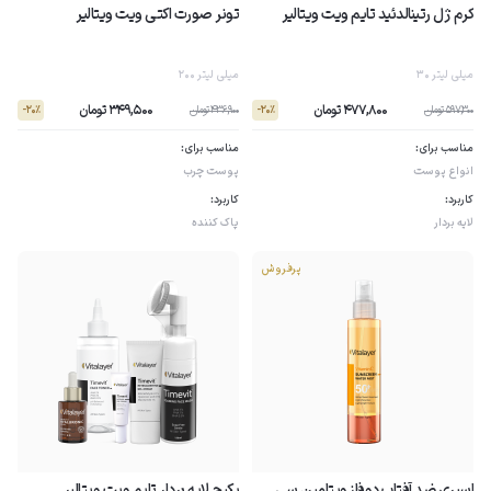
کرم ژل رتینالدئید تایم ویت ویتالیر
تونر صورت اکتی ویت ویتالیر
30 میلی لیتر
200 میلی لیتر
477,800 تومان
349,500 تومان
597,300 تومان
436,900 تومان
- 20٪
- 20٪
مناسب برای:
مناسب برای:
انواع پوست
پوست چرب
کاربرد:
کاربرد:
لایه بردار
پاک کننده
پرفروش
اسپری ضد آفتاب دوفاز ویتامین سی
پکیج لایه بردار تایم ویت ویتالیر