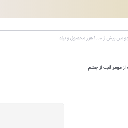
از مو
مراقبت از چشم
سرم هیالورونیک اسید ویتالیر
سرم رتینول ویتالی
0.0
0.0
812,600
تومان
785,400
تومان
956,000
تومان