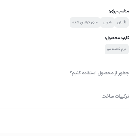
مناسب برای:
آقایان
بانوان
موی کراتین شده
کاربرد محصول:
نرم کننده مو
چطور از محصول استفاده کنیم؟
ترکیبات ساخت
Hydrolyzed Keratin کراتین هیدرولیز شده : ترمیم کننده و افزایش
01
کاهش گره خوردگی مو MiruStyle™ MFP PE : حس اب
شستشوی موها
هیدرولیز شده گندم : بازسازی و افزایش نرمی مو، بازسازی ساختار کراتینه مو