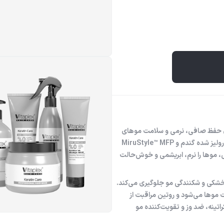
ی حفظ صافی، نرمی و سلامت موهای
کراتینه است که با ترکیبات مؤثری مانند Hydrolyzed Keratin، پروتئین هیدرولیز شده گندم و MiruStyle™ MFP
، موها را نرم، ابریشمی و خوش‌حالت
 خشکی و شکنندگی مو جلوگیری می‌کند.
ت موها می‌شود و روتین مراقبت از
راتینه، ضد وز و تقویت‌کننده مو