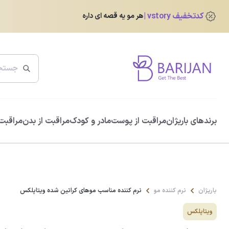
کدتخفیف vstory
هر مو یه قصه ای داره
پرفروش ترین ها
برندهای باریژان
مراقبت از پوست
مادر و کودک
مراقبت از بدن
مراقبت 
ضد آفتاب دور چشم رنگی آیسول
0.0
345,760
تومان
432,200
تومان
باریژان
نرم کننده مو
نرم کننده مناسب موهای کراتین شده ویتاپلکس
ویتاپلکس