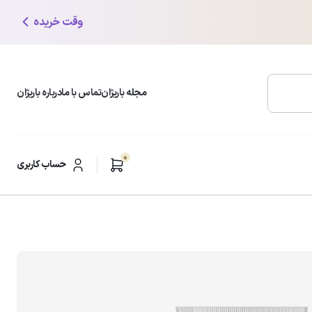
وقت خریده
مجله باریژان
تماس با ما
درباره باریژان
0
محبوب ترین دسته بندی ها
حساب کاربری
شوینده و پاک کننده صورت
ر
مرطوب کننده و آبرسان
ضد لک و روشن کننده
ضد چروک و ضد افتادگی
مراقبت از پوست چرب
ضدآفتاب