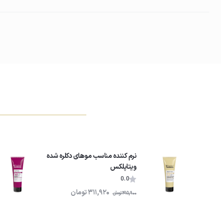
انتظار برای جذب مواد مغذی
اجازه دهید نرم‌کننده حدود ۱ تا ۲ دقیقه روی موها باقی بماند تا ترکیبات آبرسان و تقویت‌کننده جذب شوند.
04
آبکشی
در پایان موها را کاملاً آبکشی کنید تا موهایی نرم، صاف، براق و بدون وز د
نرم کننده مناسب موهای دکلره شده
ویتاپلکس
0.0
311,920
تومان
415,900
تومان