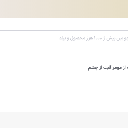
از مو
مراقبت از چشم
سرم هیالورونیک اسید ویتالیر
سرم رتینول ویتالی
0.0
0.0
812,600
تومان
785,400
تومان
956,000
تومان