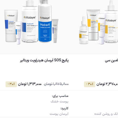
تامین سی
پکیج SOS آبرسان هیدراویت ویتالیر
2,370, تومان
1,875,800 تومان
1,313,000 تومان
- 30٪
- 30٪
مناسب برای:
پوست خشک
کاربرد:
ک و روشن کننده
آبرسان پوست