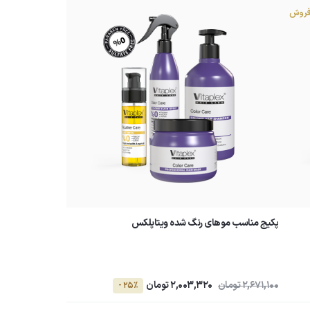
فروش
پکیج مناسب موهای رنگ شده ویتاپلکس
2,671,100 تومان
2,003,320 تومان
- 25٪