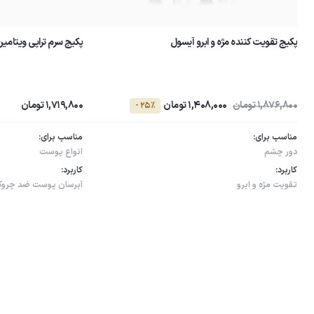
پکیج تقویت کننده مژه و ابرو آیسول
پکیج سرم تراپی ویتامین
1,876,800 تومان
1,408,000 تومان
1,719,800 تومان
- 25٪
مناسب برای:
مناسب برای:
دور چشم
انواع پوست
کاربرد:
کاربرد:
تقویت مژه و ابرو
آبرسان پوست
ضد چرو