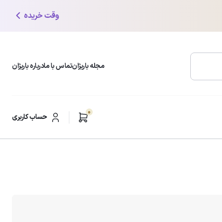
وقت خریده
مجله باریژان
تماس با ما
درباره باریژان
0
محبوب ترین دسته بندی ها
حساب کاربری
شوینده و پاک کننده صورت
ر
مرطوب کننده و آبرسان
ضد لک و روشن کننده
ضد چروک و ضد افتادگی
مراقبت از پوست چرب
ضدآفتاب