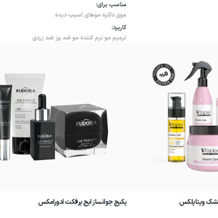
مناسب برای:
موی دکلره
موهای آسیب دیده
کاربرد:
ترمیم مو
نرم کننده مو
ضد وز
ضد زردی
شک ویتاپلکس
پکیج جوانساز ایج پرفکت ادورامکس