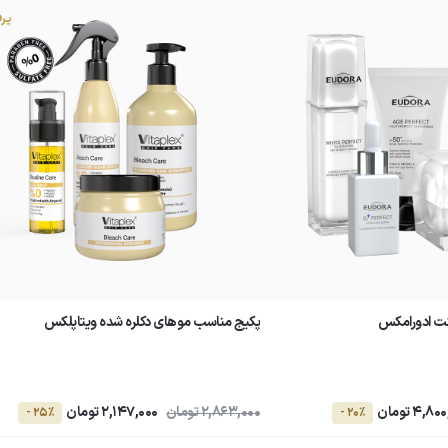
پر
ت ادورامکس
پکیج مناسب موهای دکلره شده ویتاپلکس
4,8 تومان
2,863,000 تومان
2,147,000 تومان
- 25٪
- 20٪