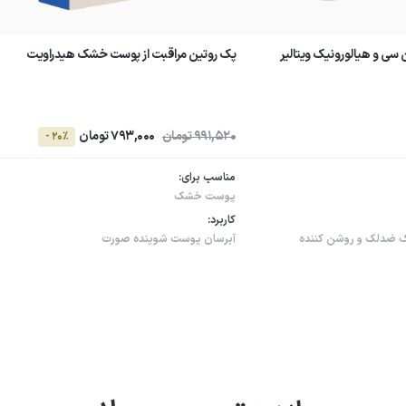
 سی و هیالورونیک ویتالیر
پک روتین مراقبت از پوست خشک هیدراویت
991,520 تومان
793,000 تومان
- 20٪
مناسب برای:
پوست خشک
کاربرد:
ک
ضدلک و روشن کننده
آبرسان پوست
شوینده صورت