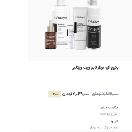
پکیج لایه بردار تایم ویت ویتالیر
2,914,000 تومان
2,039,000 تومان
- 30٪
مناسب برای:
انواع پوست
کاربرد:
ضد چروک
لایه بردار