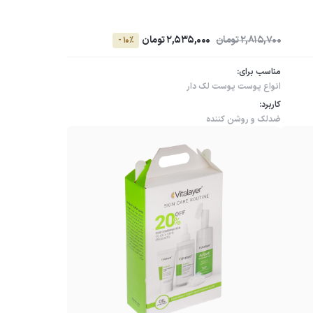
2,815,700 تومان
2,535,000 تومان
- 10٪
مناسب برای:
انواع پوست
پوست لک دار
کاربرد:
ضدلک و روشن کننده