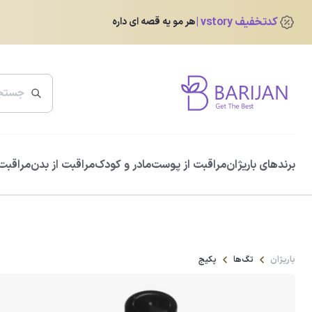
کدتخفیف vstory
هر مو یه قصه ای داره
پرفروش ترین ها
برندهای باریژان
مراقبت از پوست
مادر و کودک
مراقبت از بدن
مراقبت 
ضد آفتاب دور چشم رنگی آیسول
0.0
345,760
تومان
432,200
تومان
باریژان
تگ‌ها
پکیج