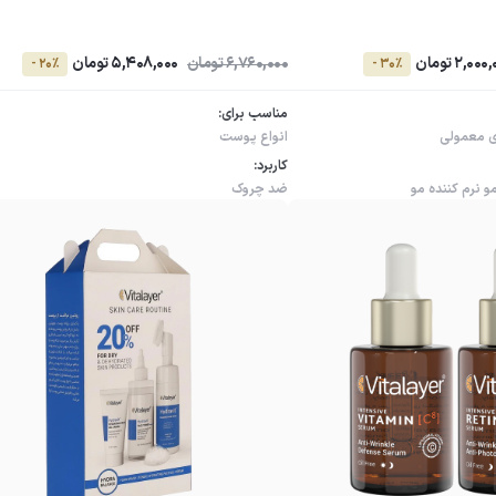
2,00 تومان
6,760,000 تومان
5,408,000 تومان
- 20٪
- 30٪
مناسب برای:
 معمولی
انواع پوست
کاربرد:
مو
نرم کننده مو
ضد چروک