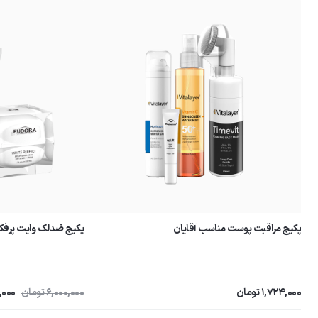
پکیج مراقبت پوست مناسب آقایان
پکیج ضدلک وایت پرفک
1,724,000 تومان
6,000,000 تومان
00,000